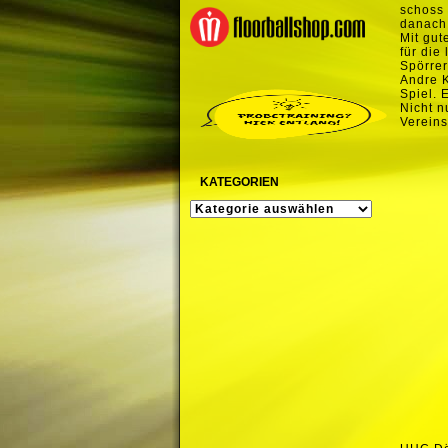
schoss 
danach 
Mit gut
für die
Spörrer
Andre K
Spiel. 
Nicht n
Vereins
KATEGORIEN
KATEGORIEN