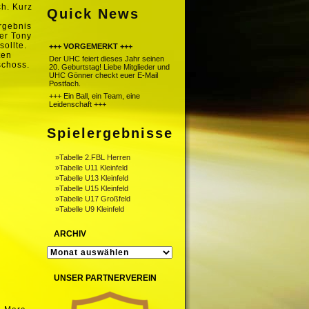
ch. Kurz
Quick News
rgebnis
ner Tony
sollte.
+++ VORGEMERKT +++
ten
Der UHC feiert dieses Jahr seinen
schoss.
20. Geburtstag! Liebe Mitglieder und
UHC Gönner checkt euer E-Mail
Postfach.
+++ Ein Ball, ein Team, eine
Leidenschaft +++
Spielergebnisse
»Tabelle 2.FBL Herren
»Tabelle U11 Kleinfeld
»Tabelle U13 Kleinfeld
»Tabelle U15 Kleinfeld
»Tabelle U17 Großfeld
»Tabelle U9 Kleinfeld
ARCHIV
ARCHIV
UNSER PARTNERVEREIN