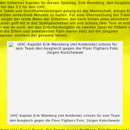
der Döbelner Kapitän für diesen Spieltag, Erik Weinberg, den Ausglei
fiel das 3:2 für den UHC.
er Taktik und Durchhaltevermögen gelang es der Mannschaft, dieses E
 letzten anderthalb Minuten zu halten. Für eine Überraschung bei Trai
 sorgte der letzte Mann der Döbelner, der nach hinten alles absichern 
aiser griff mit in das Spielgeschehen ein und schoss zwei Tore im ers
Er war es auch, der das Entscheidungstor im zweiten Spiel für Döbeln 
ur die Eltern und anwesenden Fans waren stolz auf die jüngsten
spieler, sondern der gesamte Verein.
UHC-Kapitän Erik Weinberg (mit Armbinde) schoss für sein Team
den Ausgleich gegen die Floor Fighters.Foto: Jürgen Kulschewski