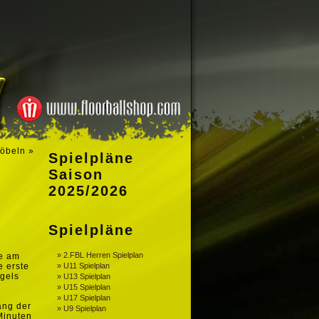
Döbeln
»
Spielpläne
Saison
2025/2026
Spielpläne
» 2.FBL Herren Spielplan
te am
e erste
» U11 Spielplan
Igels
» U13 Spielplan
» U15 Spielplan
e
» U17 Spielplan
ang der
» U9 Spielplan
Minuten