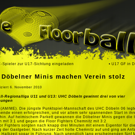
-Spieler zur U17-Sichtung eingeladen
• U17 GF in 
 Döbelner Minis machen Verein stolz
iziert
6. November 2010
ll-Regionalliga U11 und U13: UHC Döbeln gewinnt drei von vier
nungen
 (AM/ME). Die jüngste Punktspiel-Mannschaft des UHC Döbeln 06 leg
nde einen erfolgreichen, und vor allem sehr spannenden Start in ihr
hin. Auf heimischem Parkett gewannen die Döbelner Minis gegen die 
 mit 3:1 und gegen die Floor Fighters Chemnitz mit 3:2.
or Fighters sorgten nach knapp drei Minuten mit einem Eigentor für di
 der Gastgeber. Nach kurzer Zeit holte Chemnitz auf und ging am Anf
 Halbzeit sogar in Führung. Nach unendlich lang erscheinenden fünf 