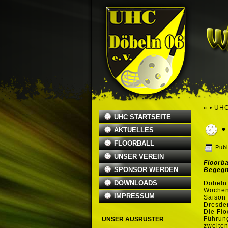
«
• UHC
UHC STARTSEITE
•
AKTUELLES
FLOORBALL
Publ
UNSER VEREIN
Floorba
SPONSOR WERDEN
Begeg
DOWNLOADS
Döbeln
Wochene
IMPRESSUM
Saison 
Dresden
Die Flo
Führung
UNSER AUSRÜSTER
zweiten