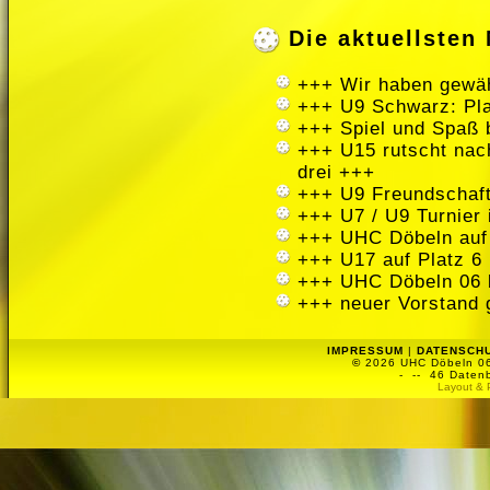
Die aktuellste
+++ Wir haben gewäh
+++ U9 Schwarz: Pla
+++ Spiel und Spaß 
+++ U15 rutscht nach
drei +++
+++ U9 Freundschaft
+++ U7 / U9 Turnier
+++ UHC Döbeln auf
+++ U17 auf Platz 6 
+++ UHC Döbeln 06 
+++ neuer Vorstand 
IMPRESSUM
|
DATENSCH
©
2026 UHC Döbeln 06 
-
-- 46 Datenb
Layout & 