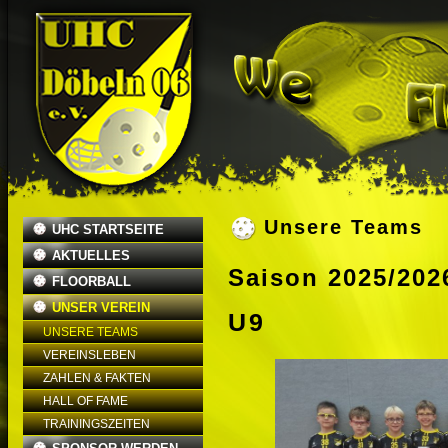
Unsere Teams
UHC STARTSEITE
AKTUELLES
Saison 2025/202
FLOORBALL
UNSER VEREIN
U9
UNSERE TEAMS
VEREINSLEBEN
ZAHLEN & FAKTEN
HALL OF FAME
TRAININGSZEITEN