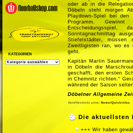
oder ab in die Relegati
Döbeln steht morgen Ab
Playdown-Spiel bei den 
Programm. Gewin
Entscheidungsspiel,
Sonntagnachmittag ausge
Stiefelstädter, müssen
Zweitligisten ran, wo e
geht.
KATEGORIEN
Kapitän Martin Sauerman
KATEGORIEN
in Döbeln die Marschrou
geschafft, den ersten Sc
in Chemnitz richten.“ Ge
während der Saison selten 
Döbelner Allgemeine Zei
Veröffentlicht unter
News/Quickinfos
Die aktuellste
+++ Wir haben gewäh