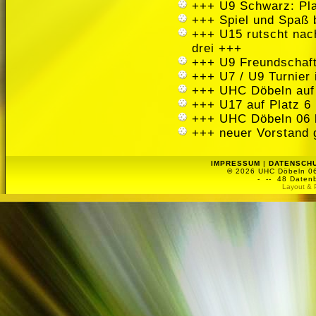
+++ U9 Schwarz: Pla
+++ Spiel und Spaß 
+++ U15 rutscht nach
drei +++
+++ U9 Freundschaft
+++ U7 / U9 Turnier
+++ UHC Döbeln auf
+++ U17 auf Platz 6 
+++ UHC Döbeln 06 
+++ neuer Vorstand 
IMPRESSUM
|
DATENSCH
©
2026 UHC Döbeln 06 
-
-- 48 Datenb
Layout & 