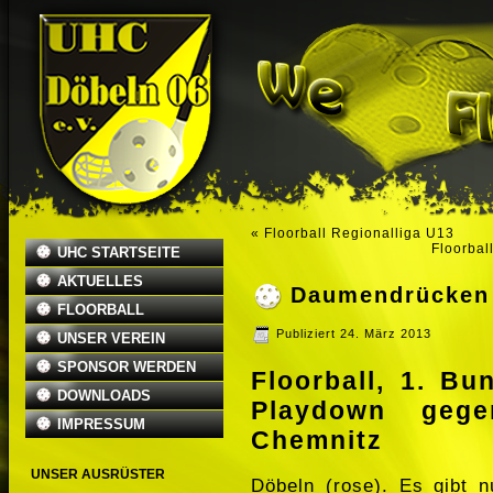
«
Floorball Regionalliga U13
Floorbal
UHC STARTSEITE
AKTUELLES
Daumendrücken 
FLOORBALL
Publiziert
24. März 2013
UNSER VEREIN
SPONSOR WERDEN
Floorball, 1. B
DOWNLOADS
Playdown gege
IMPRESSUM
Chemnitz
UNSER AUSRÜSTER
Döbeln (rose). Es gibt 