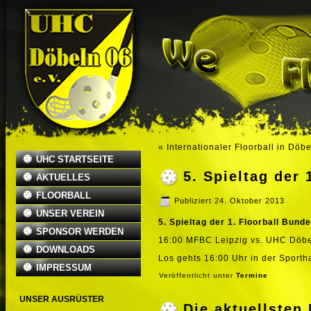
«
Internationaler Floorball in Döb
UHC STARTSEITE
5. Spieltag der 
AKTUELLES
FLOORBALL
Publiziert
24. Oktober 2013
UNSER VEREIN
5. Spieltag der 1. Floorball Bunde
SPONSOR WERDEN
16:00 MFBC Leipzig vs. UHC Döbe
DOWNLOADS
Los gehts 16:00 Uhr in der Sportha
IMPRESSUM
Veröffentlicht unter
Termine
UNSER AUSRÜSTER
Die aktuellste