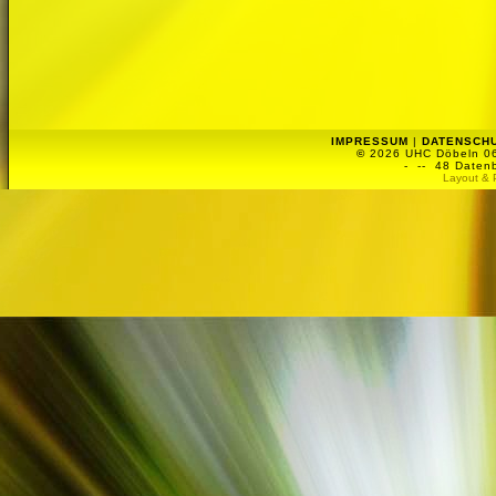
IMPRESSUM
|
DATENSCH
©
2026 UHC Döbeln 06 
-
-- 48 Datenb
Layout & 