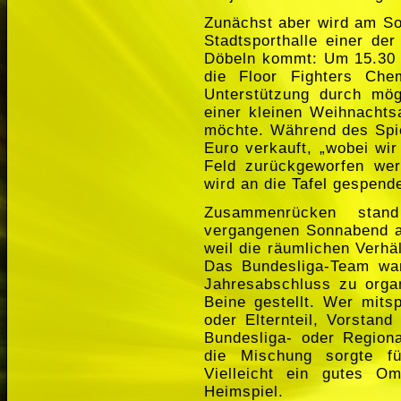
Zunächst aber wird am So
Stadtsporthalle einer d
Döbeln kommt: Um 15.30 
die Floor Fighters Che
Unterstützung durch mög
einer kleinen Weihnachtsa
möchte. Während des Spie
Euro verkauft, „wobei wir
Feld zurückgeworfen wer
wird an die Tafel gespende
Zusammenrücken stan
vergangenen Sonnabend a
weil die räumlichen Verhäl
Das Bundesliga-Team war
Jahresabschluss zu organ
Beine gestellt. Wer mitsp
oder Elternteil, Vorstand
Bundesliga- oder Regiona
die Mischung sorgte f
Vielleicht ein gutes O
Heimspiel.