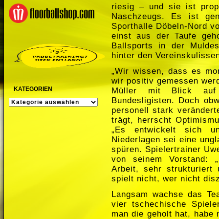
riesig – und sie ist pro
Naschzeugs. Es ist gen
Sporthalle Döbeln-Nord vo
einst aus der Taufe geh
Ballsports in der Mulde
hinter den Vereinskulisse
„Wir wissen, dass es mo
wir positiv gemessen wer
KATEGORIEN
Müller mit Blick auf
Bundesligisten. Doch ob
KATEGORIEN
personell stark verändert
trägt, herrscht Optimism
„Es entwickelt sich un
Niederlagen sei eine ungl
spüren. Spielertrainer U
von seinem Vorstand: „E
Arbeit, sehr strukturiert
spielt nicht, wer nicht dis
Langsam wachse das Te
vier tschechische Spiel
man die geholt hat, habe 