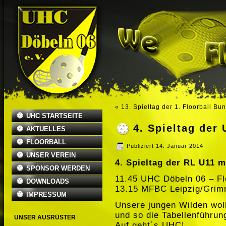
«
13. Spieltag der 1. Floorball Bu
UHC STARTSEITE
4. Spieltag der
AKTUELLES
FLOORBALL
Publiziert
14. Januar 2014
UNSER VEREIN
4. Spieltag der RL U11 m
SPONSOR WERDEN
11.45 UHC Döbeln 06 – Fl
DOWNLOADS
13.15 MFBC Leipzig/Grim
IMPRESSUM
Unsere jungen Wilden wol
und so die Tabellenführu
UNSER AUSRÜSTER
Auf geht´s UHC!