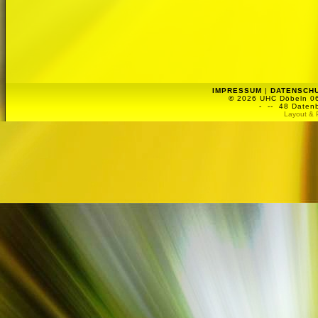
IMPRESSUM
|
DATENSCH
©
2026 UHC Döbeln 06 
-
-- 48 Datenb
Layout & 