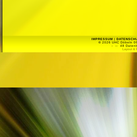
IMPRESSUM
|
DATENSCH
©
2026 UHC Döbeln 06 
-
-- 48 Datenb
Layout & 