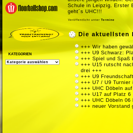
Schule in Leipzig. Erster 
geht´s UHC!!!
Veröffentlicht unter
Termine
Die aktuellste
+++ Wir haben gewäh
+++ U9 Schwarz: Pla
KATEGORIEN
+++ Spiel und Spaß 
KATEGORIEN
+++ U15 rutscht nach
drei +++
+++ U9 Freundschaft
+++ U7 / U9 Turnier
+++ UHC Döbeln auf
+++ U17 auf Platz 6 
+++ UHC Döbeln 06 
+++ neuer Vorstand 