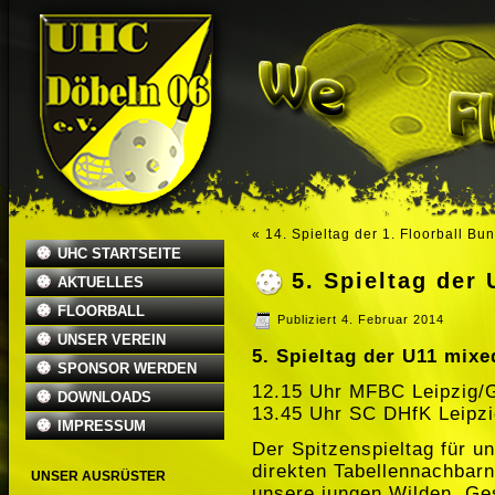
«
14. Spieltag der 1. Floorball Bu
UHC STARTSEITE
5. Spieltag der
AKTUELLES
FLOORBALL
Publiziert
4. Februar 2014
UNSER VEREIN
5. Spieltag der U11 mixe
SPONSOR WERDEN
12.15 Uhr MFBC Leipzig/
DOWNLOADS
13.45 Uhr SC DHfK Leipzi
IMPRESSUM
Der Spitzenspieltag für u
direkten Tabellennachbarn
UNSER AUSRÜSTER
unsere jungen Wilden. Ges