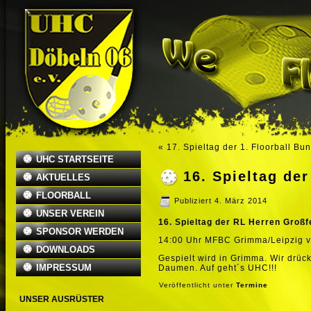
«
17. Spieltag der 1. Floorball Bu
UHC STARTSEITE
16. Spieltag de
AKTUELLES
FLOORBALL
Publiziert
4. März 2014
UNSER VEREIN
16. Spieltag der RL Herren Großf
SPONSOR WERDEN
14:00 Uhr MFBC Grimma/Leipzig v
DOWNLOADS
Gespielt wird in Grimma. Wir drü
IMPRESSUM
Daumen. Auf geht´s UHC!!!
Veröffentlicht unter
Termine
UNSER AUSRÜSTER