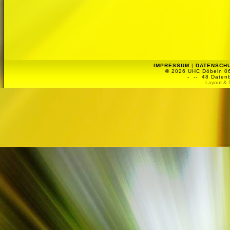
IMPRESSUM
|
DATENSCH
©
2026 UHC Döbeln 06 
-
-- 48 Datenb
Layout & 