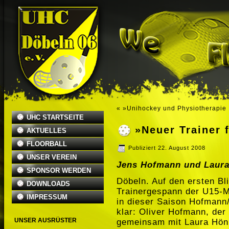
«
»Unihockey und Physiotherapie
UHC STARTSEITE
»Neuer Trainer 
AKTUELLES
FLOORBALL
Publiziert
22. August 2008
UNSER VEREIN
Jens Hofmann und Laur
SPONSOR WERDEN
Döbeln. Auf den ersten Bl
DOWNLOADS
Trainergespann der U15-
IMPRESSUM
in dieser Saison Hofmann/
klar: Oliver Hofmann, de
UNSER AUSRÜSTER
gemeinsam mit
Laura Höni