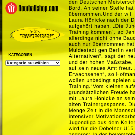
den Deutschen Meisterscha
Bord. An seiner Stelle ha
übernommen.Und der will 
Laura Hönicke nach der D
aufgehört haben. „Die Ju
Training kommen“, so Jen
allerdings nicht ohne Ba
auch nur übernommen hat,
Muldestadt gen Berlin ver
KATEGORIEN
Alternativen“, sagt der n
und der hohen Maßstäbe, 
KATEGORIEN
auf sein neues Amt freut. 
Erwachsenen“, so Hofmann
wollen unbedingt spielen 
Training.“Vom kleinen auf
grundsätzlichen Freude h
mit Laura Hönicke an sein
alten Trainergespanns. D
Menge Zeit in die Mannscha
intensiver Motivationsarbe
Jugendliga aus dem Keller
wird für die Döbelner U1
anderes: In der bevorsteh