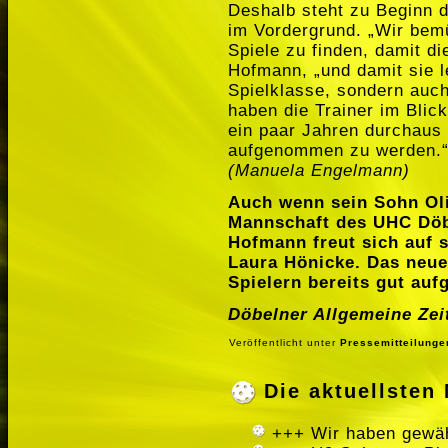
Deshalb steht zu Beginn d
im Vordergrund. „Wir bemü
Spiele zu finden, damit d
Hofmann, „und damit sie l
Spielklasse, sondern auc
haben die Trainer im Blick
ein paar Jahren durchaus
aufgenommen zu werden.
(Manuela Engelmann)
Auch wenn sein Sohn Oli
Mannschaft des UHC Döbe
Hofmann freut sich auf 
Laura Hönicke. Das neu
Spielern bereits gut au
Döbelner Allgemeine Ze
Veröffentlicht unter
Pressemitteilunge
Die aktuellste
+++ Wir haben gewäh