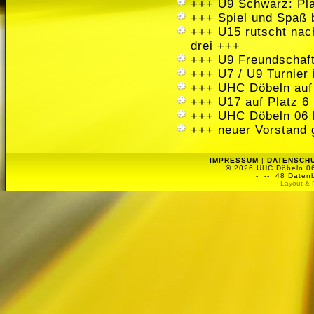
+++ U9 Schwarz: Pla
+++ Spiel und Spaß 
+++ U15 rutscht nach
drei +++
+++ U9 Freundschaft
+++ U7 / U9 Turnier
+++ UHC Döbeln auf
+++ U17 auf Platz 6 
+++ UHC Döbeln 06 
+++ neuer Vorstand 
IMPRESSUM
|
DATENSCH
©
2026 UHC Döbeln 06 
-
-- 48 Datenb
Layout & 