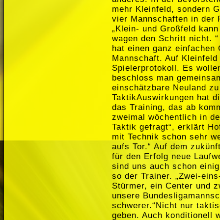
mehr Kleinfeld, sondern Gr
vier Mannschaften in der 
„Klein- und Großfeld kann
wagen den Schritt nicht. 
hat einen ganz einfachen 
Mannschaft. Auf Kleinfeld
Spielerprotokoll. Es wolle
beschloss man gemeinsam,
einschätzbare Neuland zu
TaktikAuswirkungen hat di
das Training, das ab kom
zweimal wöchentlich in der
Taktik gefragt“, erklärt 
mit Technik schon sehr we
aufs Tor.“ Auf dem zukünft
für den Erfolg neue Laufw
sind uns auch schon einig
so der Trainer. „Zwei-eins
Stürmer, ein Center und z
unsere Bundesligamannscha
schwerer.“Nicht nur takti
geben. Auch konditionell 