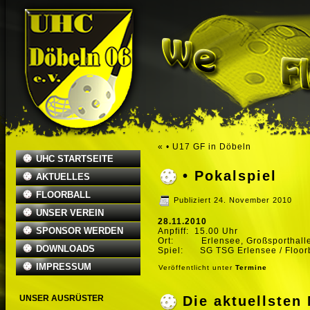
«
• U17 GF in Döbeln
UHC STARTSEITE
• Pokalspiel
AKTUELLES
FLOORBALL
Publiziert
24. November 2010
UNSER VEREIN
28.11.2010
SPONSOR WERDEN
Anpfiff: 15.00 Uhr
Ort: Erlensee, Großsporthalle
DOWNLOADS
Spiel: SG TSG Erlensee / Floor
IMPRESSUM
Veröffentlicht unter
Termine
UNSER AUSRÜSTER
Die aktuellste