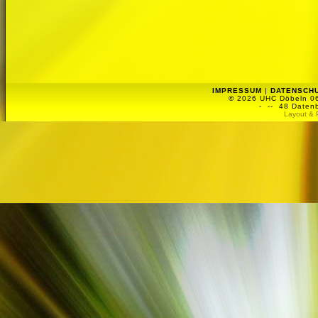
IMPRESSUM
|
DATENSCH
©
2026 UHC Döbeln 06 
-
-- 48 Datenb
Layout & 