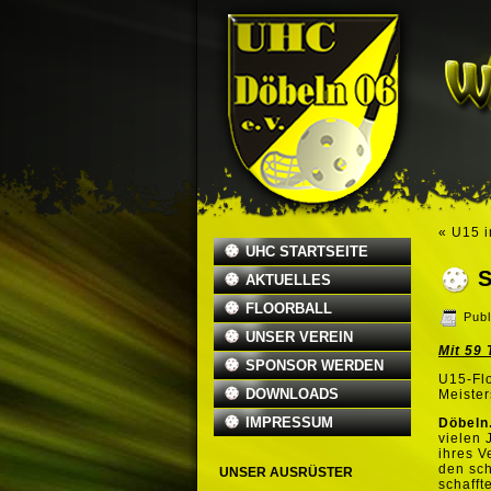
«
U15 i
UHC STARTSEITE
AKTUELLES
FLOORBALL
Publ
UNSER VEREIN
Mit 59 
SPONSOR WERDEN
U15-Flo
DOWNLOADS
Meister
IMPRESSUM
Döbeln
vielen 
ihres V
den sch
UNSER AUSRÜSTER
schafft