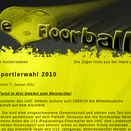
n Aschersleben
Die Zügel nicht aus der Hand
Sportlerwahl 2010
iziert
7. Januar 2011
Toren in drei Spielen zum Meistertitel
orballer des UHC Döbeln sichern sich 2009/10 die Mitteldeutsche
schaft auf dem Kleinfeld
.
Sie sind eine eingeschworene Gemeinschaft und stehen zum Teil sch
Jahren gemeinsam auf dem Parkett: Genauso wie die Bundesliga-Spie
ereins teilen die U15-Regionalliga-Floorballer des UHC ihre Leidensch
nellen Hockeysport und können schon so manchen Erfolg vorweisen. 
e es das Kleinfeld-Team des U15-Jahrgangs, Mitteldeutscher Meister z