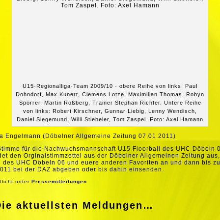
U15-Regionalliga-Team 2009/10 - obere Reihe von links: Paul
Dohndorf, Max Kunert, Clemens Lotze, Maximilian Thomas, Robyn
Spörrer, Martin Roßberg, Trainer Stephan Richter. Untere Reihe
von links: Robert Kirschner, Gunnar Liebig, Lenny Wendisch,
Daniel Siegemund, Willi Stieheler, Tom Zaspel. Foto: Axel Hamann
a Engelmann (Döbelner Allgemeine Zeitung 07.01.2011)
Stimme für die Nachwuchsmannschaft U15 Floorball des UHC Döbeln 
et den Orginalstimmzettel aus der Döbelner Allgemeinen Zeitung aus,
5 des UHC Döbeln 06 und euere anderen Favoriten an und dann bis z
011 bei der DAZ abgeben oder bis dahin einsenden.
tlicht unter
Pressemitteilungen
Die aktuellsten Meldungen…