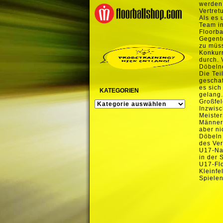
werden.
Vertret
Als es 
Team in
Floorba
Gegento
zu müss
Konkurr
durch. 
Döbelne
Die Tei
geschaf
es sich
KATEGORIEN
gelang.
Großfel
KATEGORIEN
Inzwisc
Meister
Männer 
aber ni
Döbeln 
des Ver
U17-Nat
in der 
U17-Flo
Kleinfe
Spielen