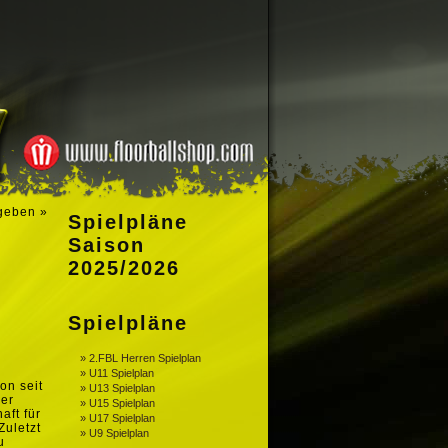
 geben
»
Spielpläne
Saison
2025/2026
Spielpläne
» 2.FBL Herren Spielplan
» U11 Spielplan
on seit
» U13 Spielplan
ler
» U15 Spielplan
aft für
» U17 Spielplan
Zuletzt
» U9 Spielplan
u