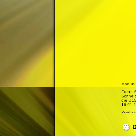
Manuel
Euere 
Schneid
die U1
16.01.2
Veröffen