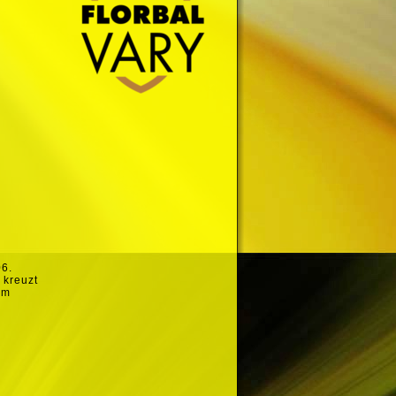
06.
 kreuzt
um