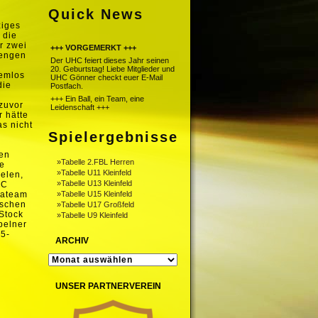
Quick News
ziges
 die
r zwei
+++ VORGEMERKT +++
rengen
Der UHC feiert dieses Jahr seinen
20. Geburtstag! Liebe Mitglieder und
lemlos
UHC Gönner checkt euer E-Mail
die
Postfach.
+++ Ein Ball, ein Team, eine
zuvor
Leidenschaft +++
r hätte
as nicht
Spielergebnisse
m
hen
»Tabelle 2.FBL Herren
ge
»Tabelle U11 Kleinfeld
elen,
»Tabelle U13 Kleinfeld
HC
gateam
»Tabelle U15 Kleinfeld
tschen
»Tabelle U17 Großfeld
Stock
»Tabelle U9 Kleinfeld
belner
15-
ARCHIV
n
ARCHIV
UNSER PARTNERVEREIN