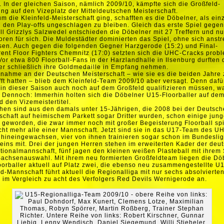
 In der gleichen Saison, nämlich 2009/10, kämpfte sich die Großfeld-
ung auf den Vizeplatz der Mitteldeutschen Meisterschaft.
um die Kleinfeld-Meisterschaft ging, schafften es die Döbelner, als ein
 den Play-offs ungeschlagen zu bleiben. Gleich das erste Spiel gegen
ll Grizzlys Salzwedel entschieden die Döbelner mit 27 Treffern und nu
ren für sich. Die Muldestädter dominierten das Spiel, ohne sich anst
en. Auch gegen die folgenden Gegner Harzgerode (15:2) und Final-
ent Floor Fighters Chemnitz (17:0) setzten sich die UHC-Cracks prob
Vor etwa 800 Floorball-Fans in der Harzlandhalle in Ilsenburg durften 
r schließlich ihre Goldmedaille in Empfang nehmen.
lnahme an der Deutschen Meisterschaft – wie sie es die beiden Jahre 
ft hatten – blieb dem Kleinfeld-Team 2009/10 aber versagt. Denn dafü
 in dieser Saison auch noch auf dem Großfeld qualifizieren müssen, w
 Dennoch: Immerhin holten sich die Döbelner U15-Floorballer auf de
d den Vizemeistertitel.
hen sind aus den damals unter 15-Jährigen, die 2008 bei der Deutsc
schaft auf heimischem Parkett sogar Dritter wurden, schon einige jun
geworden, die zwar immer noch mit großer Begeisterung Floorball spi
cht mehr alle einer Mannschaft. Jetzt sind sie in das U17-Team des U
hineingewachsen, vier von ihnen trainieren sogar schon im Bundesli
eins mit. Drei der jungen Herren stehen im erweiterten Kader der deu
ionalmannschaft, fünf jagen den kleinen weißen Plasteball mit ihrem 
Sachsenauswahl. Mit ihrem neu formierten Großfeldteam liegen die Dö
orballer aktuell auf Platz zwei, die ebenso neu zusammengestellte U
ld-Mannschaft führt aktuell die Regionalliga mit nur sechs absolvierte
 im Vergleich zu acht des Verfolgers Red Devils Wernigerode an.