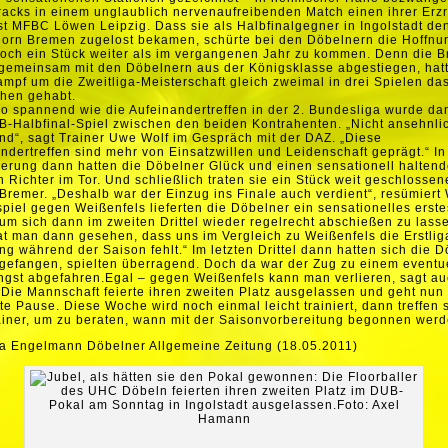
cks in einem unglaublich nervenaufreibenden Match einen ihrer Erzr
ist MFBC Löwen Leipzig. Dass sie als Halbfinalgegner in Ingolstadt de
orn Bremen zugelost bekamen, schürte bei den Döbelnern die Hoffnu
och ein Stück weiter als im vergangenen Jahr zu kommen. Denn die B
 gemeinsam mit den Döbelnern aus der Königsklasse abgestiegen, hat
mpf um die Zweitliga-Meisterschaft gleich zweimal in drei Spielen da
hen gehabt.
 spannend wie die Aufeinandertreffen in der 2. Bundesliga wurde da
-Halbfinal-Spiel zwischen den beiden Kontrahenten. „Nicht ansehnli
d“, sagt Trainer Uwe Wolf im Gespräch mit der DAZ. „Diese
ndertreffen sind mehr von Einsatzwillen und Leidenschaft geprägt.“ In
erung dann hatten die Döbelner Glück und einen sensationell halten
 Richter im Tor. Und schließlich traten sie ein Stück weit geschlossen
 Bremer. „Deshalb war der Einzug ins Finale auch verdient“, resümiert 
piel gegen Weißenfels lieferten die Döbelner ein sensationelles erste
, um sich dann im zweiten Drittel wieder regelrecht abschießen zu lasse
at man dann gesehen, dass uns im Vergleich zu Weißenfels die Erstlig
ng während der Saison fehlt.“ Im letzten Drittel dann hatten sich die 
gefangen, spielten überragend. Doch da war der Zug zu einem eventu
ngst abgefahren.Egal – gegen Weißenfels kann man verlieren, sagt au
Die Mannschaft feierte ihren zweiten Platz ausgelassen und geht nun 
te Pause. Diese Woche wird noch einmal leicht trainiert, dann treffen 
ainer, um zu beraten, wann mit der Saisonvorbereitung begonnen werde
a Engelmann Döbelner Allgemeine Zeitung (18.05.2011)