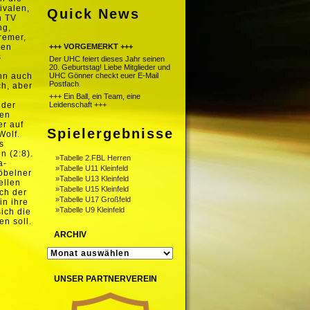
ivalen,
Quick News
n TV
ng,
remer,
ten
+++ VORGEMERKT +++
s
Der UHC feiert dieses Jahr seinen
20. Geburtstag! Liebe Mitglieder und
nn auch
UHC Gönner checkt euer E-Mail
Postfach.
ch, aber
+++ Ein Ball, ein Team, eine
 der
Leidenschaft +++
den
er auf
Spielergebnisse
Wolf.
s
n (2:8).
»Tabelle 2.FBL Herren
a-
»Tabelle U11 Kleinfeld
Döbelner
»Tabelle U13 Kleinfeld
ellen
»Tabelle U15 Kleinfeld
ch der
»Tabelle U17 Großfeld
in ihre
»Tabelle U9 Kleinfeld
sich die
n soll.
ARCHIV
ARCHIV
UNSER PARTNERVEREIN