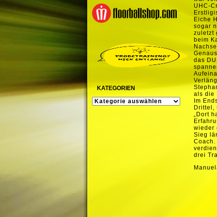
UHC-Cra
Erstlig
Eiche H
sogar n
zuletzt
beim Ka
Nachse
Genauso
das DUB
spannen
Aufeina
Verläng
Stephan
KATEGORIEN
als die
KATEGORIEN
Im Ends
Drittel
„Dort h
Erfahru
wieder 
Sieg lä
Coach. 
verdien
drei Tr
Manuel