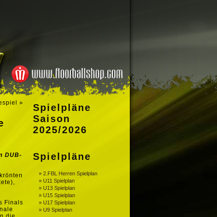
espiel
»
Spielpläne
Saison
e
2025/2026
Spielpläne
im DUB-
» 2.FBL Herren Spielplan
krönten
» U11 Spielplan
ete),
» U13 Spielplan
» U15 Spielplan
s Finals
» U17 Spielplan
nale
» U9 Spielplan
n die