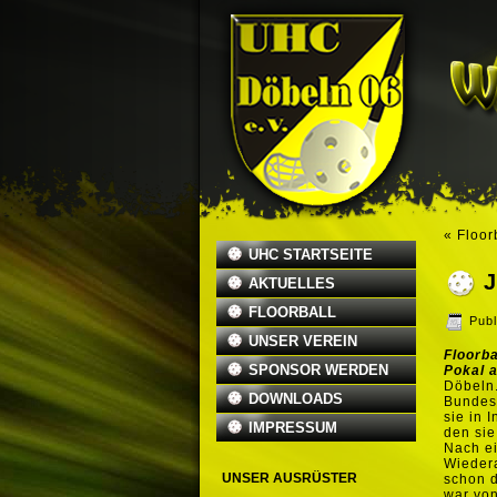
«
Floor
UHC STARTSEITE
J
AKTUELLES
FLOORBALL
Publ
UNSER VEREIN
Floorba
SPONSOR WERDEN
Pokal 
Döbeln.
DOWNLOADS
Bundes
sie in 
IMPRESSUM
den sie
Nach ei
Wiedera
UNSER AUSRÜSTER
schon d
war von