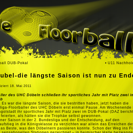
ball DUB-Pokal
• U11 Nachhol
ubel-die längste Saison ist nun zu End
iziert
18. Mai 2011
ller des UHC Döbeln schließen ihr sportliches Jahr mit Platz zwei 
ab
 Es war die längste Saison, die sie bestritten haben, jetzt haben die
liga-Floorballer des UHC Döbeln erst einmal Pause. Am Wochenende 
Ingolstadt ihr sportliches Jahr mit Platz zwei im DUB-Pokal (DAZ bericht
 feierten, als hätten sie die Trophäe selbst gewonnen.
ner Saison in der 2. Bundesliga und der Entscheidung, auf den
ufstieg in die Königsklasse zu verzichten war allein das Erreichen de
as Beste, was den Döbelnern passieren konnte. Schon der Weg ins Fi
 sensationellen Stationen gezeichnet – in heimischer Halle bezwange