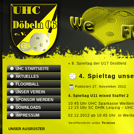
«
8. Spieltag der U17 Großfeld
UHC STARTSEITE
4. Spieltag uns
AKTUELLES
FLOORBALL
Publiziert
27. November 2012
UNSER VEREIN
4. Spieltag U11 mixed Staffel 2
SPONSOR WERDEN
10:45 Uhr UHC Sparkasse Weißenf
DOWNLOADS
12:15 Uhr SC DHfK Leipzig – UHC
IMPRESSUM
02.12.2012 ab 10:45 Uhr in Weiße
Veröffentlicht unter
Termine
UNSER AUSRÜSTER