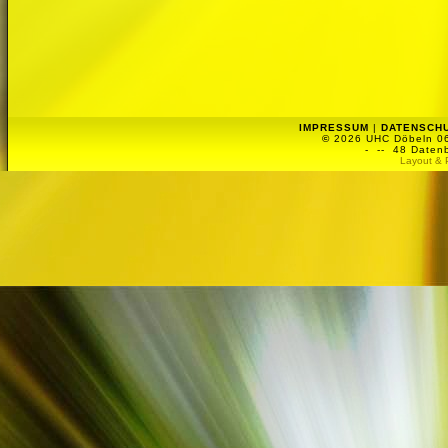
IMPRESSUM
|
DATENSCH
©
2026 UHC Döbeln 06 
-
-- 48 Datenb
Layout & 