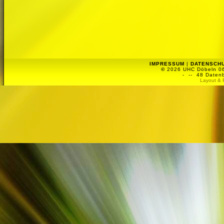
IMPRESSUM
|
DATENSCH
©
2026 UHC Döbeln 06 
-
-- 48 Datenb
Layout & 