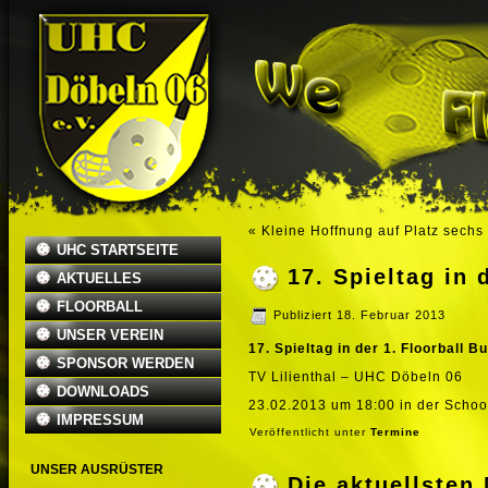
«
Kleine Hoffnung auf Platz sechs
UHC STARTSEITE
17. Spieltag in 
AKTUELLES
FLOORBALL
Publiziert
18. Februar 2013
UNSER VEREIN
17. Spieltag in der 1. Floorball B
SPONSOR WERDEN
TV Lilienthal – UHC Döbeln 06
DOWNLOADS
23.02.2013 um 18:00 in der Schoof
IMPRESSUM
Veröffentlicht unter
Termine
UNSER AUSRÜSTER
Die aktuellste