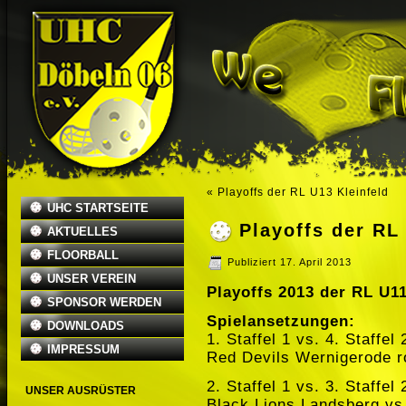
«
Playoffs der RL U13 Kleinfeld
UHC STARTSEITE
Playoffs der RL
AKTUELLES
FLOORBALL
Publiziert
17. April 2013
UNSER VEREIN
Playoffs 2013 der RL U1
SPONSOR WERDEN
Spielansetzungen:
DOWNLOADS
1. Staffel 1 vs. 4. Staffel 
IMPRESSUM
Red Devils Wernigerode r
2. Staffel 1 vs. 3. Staffel 
UNSER AUSRÜSTER
Black Lions Landsberg vs