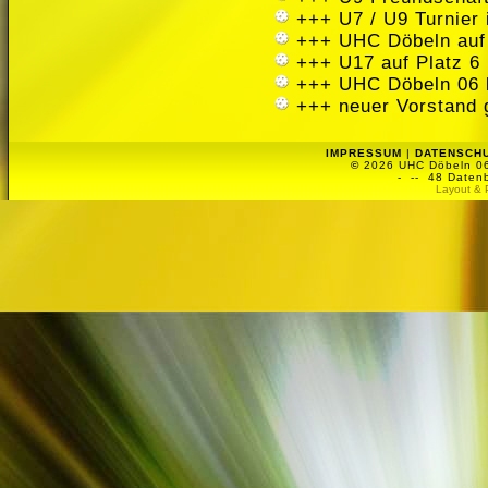
+++ U7 / U9 Turnier
+++ UHC Döbeln auf
+++ U17 auf Platz 6 
+++ UHC Döbeln 06 
+++ neuer Vorstand 
IMPRESSUM
|
DATENSCH
©
2026 UHC Döbeln 06 
-
-- 48 Datenb
Layout & 