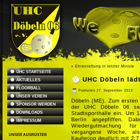
«
Ehrenrettung in letzter Minute
UHC STARTSEITE
UHC Döbeln lädt
AKTUELLES
FLOORBALL
Publiziert
27. September 2013
UNSER VEREIN
Döbeln (ME). Zum ersten 
SPONSOR WERDEN
der UHC Döbeln 06 sei
DOWNLOADS
Stadtsporthalle ein. Um 
Berlin angepfiffen. Da
IMPRESSUM
Wiedergutmachung für
vergangene Woche, al
UNSER AUSRÜSTER
Kaufering deutlich mit 2: