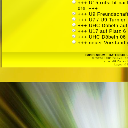
+++ U15 rutscht nach
drei +++
+++ U9 Freundschaft
+++ U7 / U9 Turnier
+++ UHC Döbeln auf
+++ U17 auf Platz 6 
+++ UHC Döbeln 06 
+++ neuer Vorstand 
IMPRESSUM
|
DATENSCH
©
2026 UHC Döbeln 06 
-
-- 48 Datenb
Layout & 