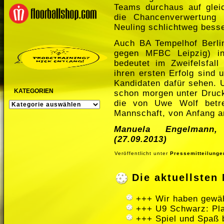
Teams durchaus auf glei
die Chancenverwertung a
Neuling schlichtweg besse
Auch BA Tempelhof Berlin 
gegen MFBC Leipzig) in
bedeutet im Zweifelsfall
ihren ersten Erfolg sind 
Kandidaten dafür sehen. 
KATEGORIEN
schon morgen unter Druck
die von Uwe Wolf betre
KATEGORIEN
Mannschaft, von Anfang an
Manuela Engelmann,
(27.09.2013)
Veröffentlicht unter
Pressemitteilunge
Die aktuellste
+++ Wir haben gewäh
+++ U9 Schwarz: Pla
+++ Spiel und Spaß 