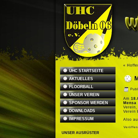
«
Hoffe
UHC STARTSEITE
AKTUELLES
FLOORBALL
Publ
UNSER VEREIN
Am
18.
SPONSOR WERDEN
Mensa 
Verein
DOWNLOADS
Verein 
IMPRESSUM
Also au
Veröffen
UNSER AUSRÜSTER