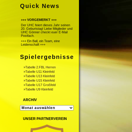
Quick News
+++ VORGEMERKT +++
Der UHC feiert dieses Jahr seinen
20. Geburtstag! Liebe Mitglieder und
UHC Gönner checkt euer E-Mail
Postfach.
+++ Ein Ball, ein Team, eine
Leidenschaft +++
Spielergebnisse
»Tabelle 2.FBL Herren
»Tabelle U11 Kleinfeld
»Tabelle U13 Kleinfeld
»Tabelle U15 Kleinfeld
»Tabelle U17 Großfeld
»Tabelle U9 Kleinfeld
ARCHIV
ARCHIV
UNSER PARTNERVEREIN