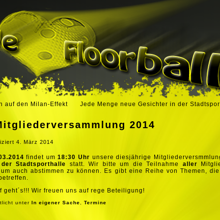
n auf den Milan-Effekt
Jede Menge neue Gesichter in der Stadtspor
Mitgliederversammlung 2014
iziert
4. März 2014
03.2014
findet um
18:30 Uhr
unsere diesjährige Mitgliederversmmlun
der Stadtsporthalle
statt. Wir bitte um die Teilnahme
aller
Mitgli
, um auch abstimmen zu können. Es gibt eine Reihe von Themen, die 
betreffen.
f geht´s!!! Wir freuen uns auf rege Beteiligung!
tlicht unter
In eigener Sache
,
Termine