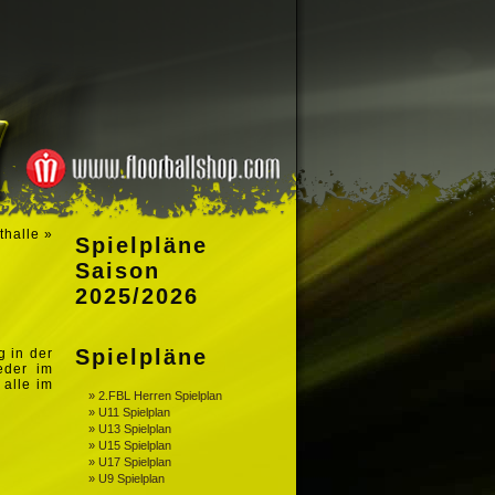
thalle
»
Spielpläne
Saison
2025/2026
Spielpläne
g in der
eder im
alle im
» 2.FBL Herren Spielplan
» U11 Spielplan
» U13 Spielplan
» U15 Spielplan
» U17 Spielplan
» U9 Spielplan