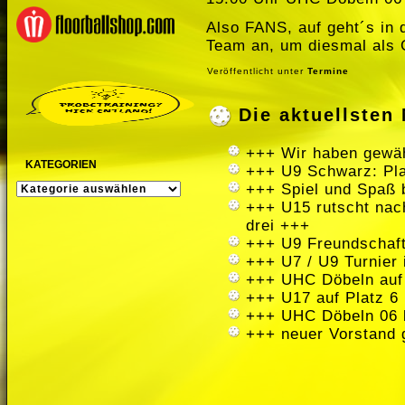
Also FANS, auf geht´s in 
Team an, um diesmal als 
Veröffentlicht unter
Termine
Die aktuellste
+++ Wir haben gewäh
KATEGORIEN
+++ U9 Schwarz: Pla
KATEGORIEN
+++ Spiel und Spaß 
+++ U15 rutscht nach
drei +++
+++ U9 Freundschaft
+++ U7 / U9 Turnier
+++ UHC Döbeln auf
+++ U17 auf Platz 6 
+++ UHC Döbeln 06 
+++ neuer Vorstand 