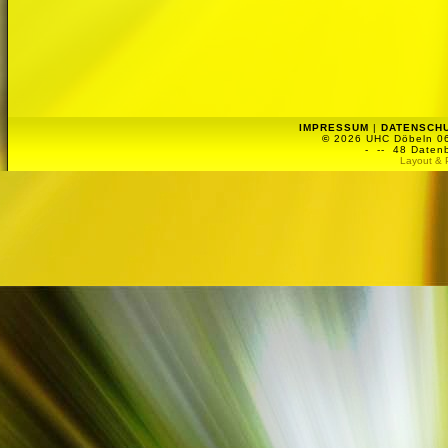
IMPRESSUM
|
DATENSCH
©
2026 UHC Döbeln 06 
-
-- 48 Datenb
Layout & 