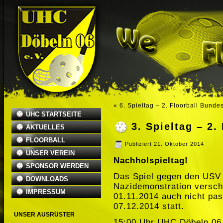
«
6. Spieltag – 2. Floorball Bunde
UHC STARTSEITE
3. Spieltag – 2.
AKTUELLES
FLOORBALL
Publiziert
21. Oktober 2014
UNSER VEREIN
Nachholspieltag!
SPONSOR WERDEN
Das Spiel gegen den USV
DOWNLOADS
Nazidemonstration versc
IMPRESSUM
01.11.2014 auch nicht pass
07.12.2014 statt.
UNSER AUSRÜSTER
15:00 Uhr UHC Döbeln 06