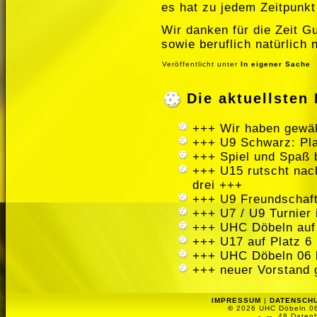
es hat zu jedem Zeitpunk
Wir danken für die Zeit G
sowie beruflich natürlich 
Veröffentlicht unter
In eigener Sache
Die aktuellste
+++ Wir haben gewäh
+++ U9 Schwarz: Pla
+++ Spiel und Spaß 
+++ U15 rutscht nach
drei +++
+++ U9 Freundschaft
+++ U7 / U9 Turnier
+++ UHC Döbeln auf
+++ U17 auf Platz 6 
+++ UHC Döbeln 06 
+++ neuer Vorstand 
IMPRESSUM
|
DATENSCH
©
2026 UHC Döbeln 06 
-
-- 48 Datenb