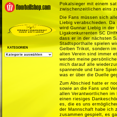
Pokalsieger mit einem sat
zwischenzeitlichen eins z
Die Fans müssen sich all
Liebig verabschieden. Da e
wird Gunnar Liebig in de
Ligakonkurrenten SC DHfK 
dass er in der nächsten Sa
Stadtsporthalle spielen w
KATEGORIEN
Gelben Trikot, sondern i
alten Verein sind immer e
KATEGORIEN
werden meine persönlichen
mich darauf alle wiederzu
spannende und faire Spiel
was er über die Duelle ge
Zum Abschied hatte er noc
sowie an die Fans und Ve
allen Verantwortlichen im
einen riesiges Dankeschö
es, die es uns ermöglich
der Mannschaft habe ich z
zusammen gespielt, es gab