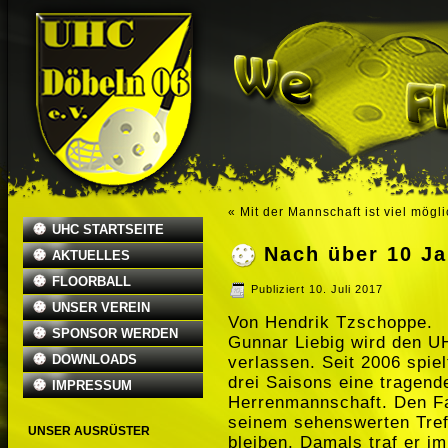
«
Mit der Mannschaft ist viel mögl
UHC STARTSEITE
Nach über 10 Ja
AKTUELLES
FLOORBALL
Publiziert
10. Juli 2017
UNSER VEREIN
Von Hendrik Tzschoppe.
SPONSOR WERDEN
Gunnar Liebig wird den U
DOWNLOADS
verlassen. Seit 2006 spie
drei Saisons eine tragende
IMPRESSUM
Herrenmannschaft. Den Fa
seinem sehenswerten Tref
UNSER AUSRÜSTER
bleiben. Damals traf er i