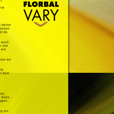
t?
nie
h deine
hossen
st du
h auch
h viel
 ein
also wo
Wie
it dem
on,
. Dazu
sagen,
ng zur