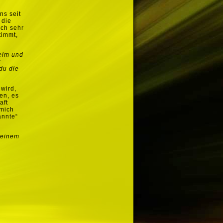
ns seit
 die
ich sehr
timmt,
eim und
t
du die
 wird,
en, es
aft
 mich
annte“
deinem