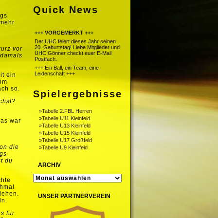
Quick News
ngs
 mehr
n
+++ VORGEMERKT +++
Der UHC feiert dieses Jahr seinen
20. Geburtstag! Liebe Mitglieder und
urz vor
UHC Gönner checkt euer E-Mail
 damals
Postfach.
+++ Ein Ball, ein Team, eine
Leidenschaft +++
it ein
Tom
ach so.
Spielergebnisse
chst?
»Tabelle 2.FBL Herren
i
»Tabelle U11 Kleinfeld
das war
»Tabelle U13 Kleinfeld
»Tabelle U15 Kleinfeld
m
»Tabelle U17 Großfeld
son die
»Tabelle U9 Kleinfeld
ngs
t du
ARCHIV
ARCHIV
chte
chmal
iehen.
UNSER PARTNERVEREIN
ln.
s für