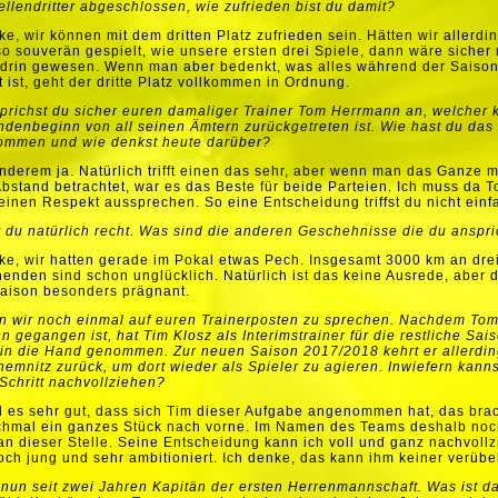
ellendritter abgeschlossen, wie zufrieden bist du damit?
ke, wir können mit dem dritten Platz zufrieden sein. Hätten wir allerdi
o souverän gespielt, wie unsere ersten drei Spiele, dann wäre sicher
 drin gewesen. Wenn man aber bedenkt, was alles während der Saiso
t ist, geht der dritte Platz vollkommen in Ordnung.
prichst du sicher euren damaliger Trainer Tom Herrmann an, welcher k
denbeginn von all seinen Ämtern zurückgetreten ist. Wie hast du das
ommen und wie denkst heute darüber?
anderem ja.
Natürlich trifft einen das sehr, aber wenn man das Ganze m
bstand betrachtet, war es das Beste für beide Parteien. Ich muss da 
inen Respekt aussprechen. So eine Entscheidung triffst du nicht einf
 du natürlich recht. Was sind die anderen Geschehnisse die du anspri
ke, wir hatten gerade im Pokal etwas Pech. Insgesamt 3000 km an dre
nden sind schon unglücklich. Natürlich ist das keine Ausrede, aber 
aison besonders prägnant.
 wir noch einmal auf euren Trainerposten zu sprechen. Nachdem To
 gegangen ist, hat Tim Klosz als Interimstrainer für die restliche Sai
 in die Hand genommen. Zur neuen Saison 2017/2018 kehrt er allerdi
emnitz zurück, um dort wieder als Spieler zu agieren.
Inwiefern kanns
Schritt nachvollziehen?
d es sehr gut, dass sich Tim dieser Aufgabe angenommen hat, das bra
chmal ein ganzes Stück nach vorne. Im Namen des Teams deshalb no
n dieser Stelle.
Seine Entscheidung kann ich voll und ganz nachvollz
noch jung und sehr ambitioniert. Ich denke, das kann ihm keiner verübe
 nun seit zwei Jahren Kapitän der ersten Herrenmannschaft. Was ist da