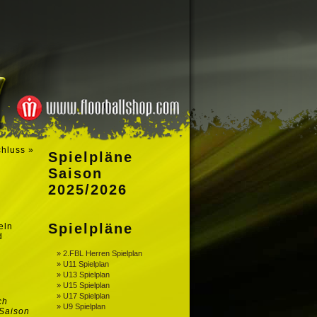
chluss
»
Spielpläne
Saison
2025/2026
Spielpläne
eln
d
» 2.FBL Herren Spielplan
» U11 Spielplan
» U13 Spielplan
» U15 Spielplan
» U17 Spielplan
ch
» U9 Spielplan
 Saison