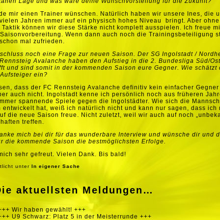
anen Lage und was wäre deine Wunschvorstellung für die Zukunft?
de mir einen Trainer wünschen. Natürlich haben wir unsere Ines, die u
 vielen Jahren immer auf ein physisch hohes Niveau bringt. Aber ohne
e Taktik können wir diese Stärke nicht komplett ausspielen.
Ich freue m
 Saisonvorbereitung. Wenn dann auch noch die Trainingsbeteiligung s
 schon mal zufrieden.
chluss noch eine Frage zur neuen Saison. Der SG Ingolstadt / Nordh
Rennsteig Avalanche haben den Aufstieg in die 2. Bundesliga Süd/Os
ft und sind somit in der kommenden Saison eure Gegner. Wie schätzt 
Aufsteiger ein?
sen, dass der FC Rennsteig Avalanche definitiv kein einfacher Gegner
er auch nicht. Ingolstadt kenne ich persönlich noch aus früheren Jahr
mmer spannende Spiele gegen die Ingolstädter. Wie sich die Mannsch
 entwickelt hat, weiß ich natürlich nicht und kann nur sagen, dass ich
auf die neue Saison freue. Nicht zuletzt, weil wir auch auf noch „unbek
aften treffen.
anke mich bei dir für das wunderbare Interview und wünsche dir und 
r die kommende Saison die bestmöglichsten Erfolge.
mich sehr gefreut. Vielen Dank.
Bis bald!
tlicht unter
In eigener Sache
Die aktuellsten Meldungen…
+++ Wir haben gewählt! +++
+++ U9 Schwarz: Platz 5 in der Meisterrunde +++