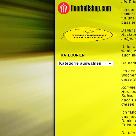
als Tab
Ich den
immer s
für uns
passier
Damit s
Rückrun
aufgen
Unter 
wenig A
KATEGORIEN
auch me
KATEGORIEN
Da hast
Ich den
Wochene
diese S
Kommen
Hermann
Stricke
nach Ch
diesen 
Ich fan
uns no
Danke a
Er ist 
Du bist