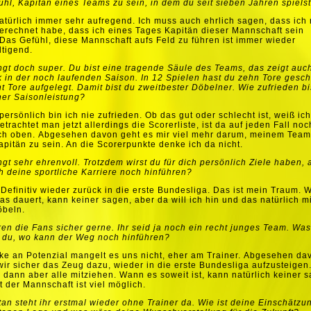
ühl, Kapitän eines Teams zu sein, in dem du seit sieben Jahren spiels
natürlich immer sehr aufregend. Ich muss auch ehrlich sagen, dass ich 
erechnet habe, dass ich eines Tages Kapitän dieser Mannschaft sein
Das Gefühl, diese Mannschaft aufs Feld zu führen ist immer wieder
tigend.
ngt doch super. Du bist eine tragende Säule des Teams, das zeigt auc
ik in der noch laufenden Saison. In 12 Spielen hast du zehn Tore gesc
t Tore aufgelegt. Damit bist du zweitbester Döbelner. Wie zufrieden bi
ner Saisonleistung?
 persönlich bin ich nie zufrieden. Ob das gut oder schlecht ist, weiß ic
etrachtet man jetzt allerdings die Scorerliste, ist da auf jeden Fall noc
ach oben.
Abgesehen davon geht es mir viel mehr darum, meinem Team
apitän zu sein. An die Scorerpunkte denke ich da nicht.
ngt sehr ehrenvoll. Trotzdem wirst du für dich persönlich Ziele haben, 
ch deine sportliche Karriere noch hinführen?
.
Definitiv wieder zurück in die erste Bundesliga. Das ist mein Traum. 
as dauert, kann keiner sagen, aber da will ich hin und das natürlich m
beln.
en die Fans sicher gerne. Ihr seid ja noch ein recht junges Team. Was
 du, wo kann der Weg noch hinführen?
ke an Potenzial mangelt es uns nicht, eher am Trainer.
Abgesehen dav
ir sicher das Zeug dazu, wieder in die erste Bundesliga aufzusteigen
dann aber alle mitziehen. Wann es soweit ist, kann natürlich keiner 
t der Mannschaft ist viel möglich.
n steht ihr erstmal wieder ohne Trainer da. Wie ist deine Einschätzu