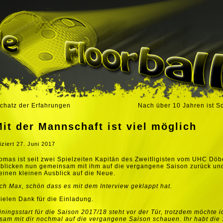
chatz der Erfahrungen
Nach über 10 Jahren ist S
it der Mannschaft ist viel möglich
iziert
27. Juni 2017
mas ist seit zwei Spielzeiten Kapitän des Zweitligisten vom UHC Döb
 blicken nun gemeinsam mit ihm auf die vergangene Saison zurück un
inen kleinen Ausblick auf die Neue.
ch Max, schön dass es mit dem Interview geklappt hat.
vielen Dank für die Einladung.
iningsstart für die Saison 2017/18 steht vor der Tür, trotzdem möchte i
am mit dir nochmal auf die vergangene Saison schauen. Ihr habt die