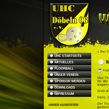
«
Der S
UHC STARTSEITE
M
AKTUELLES
FLOORBALL
Publ
UNSER VEREIN
Max Tho
SPONSOR WERDEN
06.
Wir
wagen e
DOWNLOADS
Grüß di
IMPRESSUM
Hallo, 
Der Tra
UNSER AUSRÜSTER
gemeins