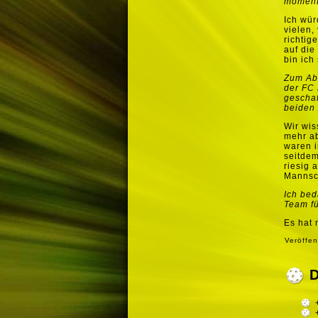
moment
Ich wür
vielen,
richtig
auf die
bin ich
Zum Abs
der FC 
geschaf
beiden 
Wir wis
mehr ab
waren i
seitdem
riesig 
Mannsch
Ich bed
Team fü
Es hat 
Veröffen