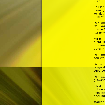
ein Gef
Es ist 
damit g
werde.
überwäl
Das kli
Statist
und ach
mit dei
Mit mir
nicht.
B
Luft n
guter K
Das kli
soll di
Danke
lange d
UHC Dö
Das hör
glaubst
Ich den
haben w
müssen 
aber mi
Momenta