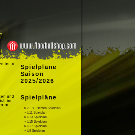
zeiten
»
Spielpläne
Saison
2025/2026
Spielpläne
tzen und
ich im
eren.
» 2.FBL Herren Spielplan
» U11 Spielplan
» U13 Spielplan
» U15 Spielplan
» U17 Spielplan
» U9 Spielplan