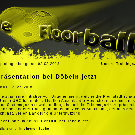
pieltagsabsage am 03.03.2018 +++
Unsere Trainings
räsentation bei Döbeln.jetzt
iziert
12. Mai 2018
jetzt
ist eine Initiative von Unternehmern, welche die Kleinstadt schä
Unser UHC hat in der aktuellen Ausgabe die Möglichkeit bekommen, s
en Stadtmagazin sowohl online, als auch im Printmagazin zu präsenti
anz besonderer Dank geht dabei an Nicolas Sihombing, der dies erst
cht hat. Vielen Dank für die Unterstützung!
t der Link zum Artikel: Der UHC bei
Döbeln.jetzt
tlicht unter
In eigener Sache