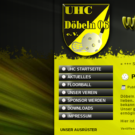
«
+++ S
UHC STARTSEITE
P
AKTUELLES
FLOORBALL
Publ
UNSER VEREIN
Döbeln.
SPONSOR WERDEN
lieben
.
bekannt
DOWNLOADS
Unser g
ermögli
IMPRESSUM
Hier is
Veröffen
UNSER AUSRÜSTER