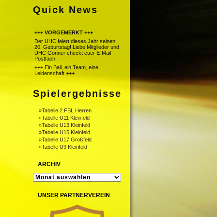
Quick News
+++ VORGEMERKT +++
Der UHC feiert dieses Jahr seinen
20. Geburtstag! Liebe Mitglieder und
UHC Gönner checkt euer E-Mail
Postfach.
+++ Ein Ball, ein Team, eine
Leidenschaft +++
Spielergebnisse
»Tabelle 2.FBL Herren
»Tabelle U11 Kleinfeld
»Tabelle U13 Kleinfeld
»Tabelle U15 Kleinfeld
»Tabelle U17 Großfeld
»Tabelle U9 Kleinfeld
ARCHIV
ARCHIV
UNSER PARTNERVEREIN