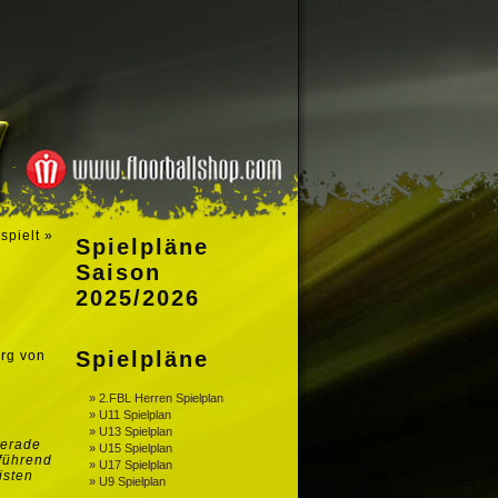
spielt
»
Spielpläne
Saison
2025/2026
Spielpläne
erg von
r
» 2.FBL Herren Spielplan
» U11 Spielplan
» U13 Spielplan
gerade
» U15 Spielplan
lführend
» U17 Spielplan
isten
» U9 Spielplan