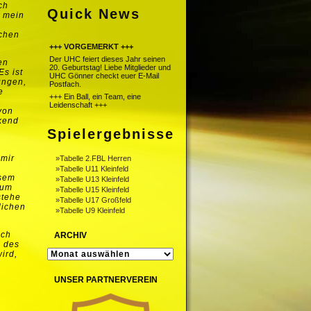
ch
Quick News
d mein
ichen
+++ VORGEMERKT +++
Der UHC feiert dieses Jahr seinen
en
20. Geburtstag! Liebe Mitglieder und
Es ist
UHC Gönner checkt euer E-Mail
ungen,
Postfach.
e
+++ Ein Ball, ein Team, eine
Leidenschaft +++
von
ckend
Spielergebnisse
 mir
»Tabelle 2.FBL Herren
n
»Tabelle U11 Kleinfeld
esem
»Tabelle U13 Kleinfeld
zum
»Tabelle U15 Kleinfeld
stehe
»Tabelle U17 Großfeld
lichen
»Tabelle U9 Kleinfeld
ich
ARCHIV
e des
ARCHIV
ird,
UNSER PARTNERVEREIN