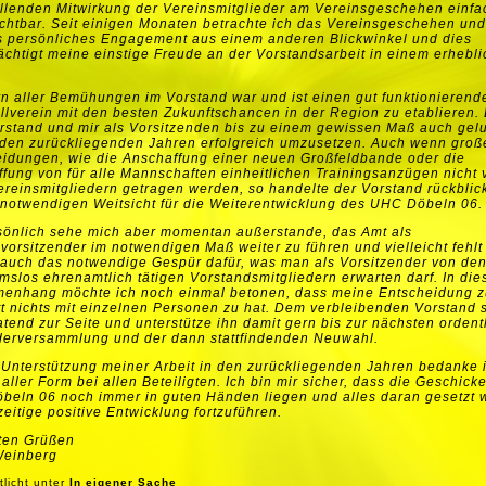
llenden Mitwirkung der Vereinsmitglieder am Vereinsgeschehen einfa
chtbar. Seit einigen Monaten betrachte ich das Vereinsgeschehen un
s persönliches Engagement aus einem anderen Blickwinkel und dies
ächtigt meine einstige Freude an der Vorstandsarbeit in einem erhebl
n aller Bemühungen im Vorstand war und ist einen gut funktionierend
llverein mit den besten Zukunftschancen in der Region zu etablieren. 
stand und mir als Vorsitzenden bis zu einem gewissen Maß auch gel
 den zurückliegenden Jahren erfolgreich umzusetzen. Auch wenn groß
idungen, wie die Anschaffung einer neuen Großfeldbande oder die
fung von für alle Mannschaften einheitlichen Trainingsanzügen nicht 
ereinsmitgliedern getragen werden, so handelte der Vorstand rückbli
 notwendigen Weitsicht für die Weiterentwicklung des UHC Döbeln 06.
sönlich sehe mich aber momentan außerstande, das Amt als
vorsitzender im notwendigen Maß weiter zu führen und vielleicht fehlt
 auch das notwendige Gespür dafür, was man als Vorsitzender von de
slos ehrenamtlich tätigen Vorstandsmitgliedern erwarten darf. In di
enhang möchte ich noch einmal betonen, dass meine Entscheidung 
tt nichts mit einzelnen Personen zu hat. Dem verbleibenden Vorstand 
atend zur Seite und unterstütze ihn damit gern bis zur nächsten ordent
derversammlung und der dann stattfindenden Neuwahl.
 Unterstützung meiner Arbeit in den zurückliegenden Jahren bedanke 
 aller Form bei allen Beteiligten. Ich bin mir sicher, dass die Geschick
eln 06 noch immer in guten Händen liegen und alles daran gesetzt w
zeitige positive Entwicklung fortzuführen.
sten Grüßen
Weinberg
tlicht unter
In eigener Sache