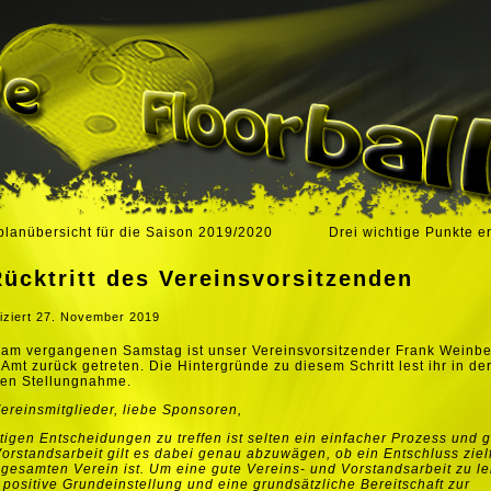
planübersicht für die Saison 2019/2020
Drei wichtige Punkte er
ücktritt des Vereinsvorsitzenden
iziert
27. November 2019
 am vergangenen Samstag ist unser Vereinsvorsitzender Frank Weinb
Amt zurück getreten. Die Hintergründe zu diesem Schritt lest ihr in de
den Stellungnahme.
ereinsmitglieder, liebe Sponsoren,
htigen Entscheidungen zu treffen ist selten ein einfacher Prozess und 
Vorstandsarbeit gilt es dabei genau abzuwägen, ob ein Entschluss zie
 gesamten Verein ist. Um eine gute Vereins- und Vorstandsarbeit zu le
e positive Grundeinstellung und eine grundsätzliche Bereitschaft zur