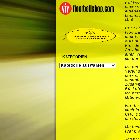
wohlwo
unverzi
eigene
beeintr
Maß.
Der Ker
Floorba
dem Vor
dies in
Entsche
Anschaf
allen V
KATEGORIEN
mit der
KATEGORIEN
Ich per
Vereins
derzeit
ausnahm
Zusamm
Rücktri
ich ber
Mitglie
Für die
mich in
UHC Döb
die der
Mit be
Frank 
Veröffen