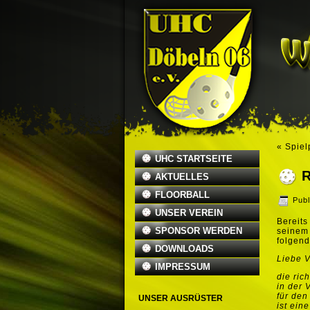
«
Spiel
UHC STARTSEITE
R
AKTUELLES
FLOORBALL
Publ
UNSER VEREIN
Bereits
SPONSOR WERDEN
seinem 
folgen
DOWNLOADS
Liebe V
IMPRESSUM
die ric
in der 
für den
UNSER AUSRÜSTER
ist ein