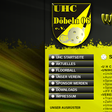
UHC STARTSEITE
AKTUELLES
•U H C
FLOORBALL
•UNIH
»Unih
UNSER VEREIN
»Aus
»Spie
SPONSOR WERDEN
»Spie
»Spie
DOWNLOADS
»IFF 
•VERE
IMPRESSUM
»Trai
»Zahl
»Uns
UNSER AUSRÜSTER
»Vere