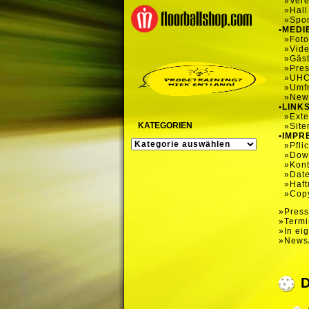
»Vere
»Hall
»Spo
•MEDI
»Foto
»Vid
»Gäs
»Pre
»UHC
»Umfr
»News
•LINK
»Exte
KATEGORIEN
»Sit
•IMPR
KATEGORIEN
»Pfli
»Dow
»Kont
»Dat
»Haft
»Copy
»Press
»Term
»In ei
»News/