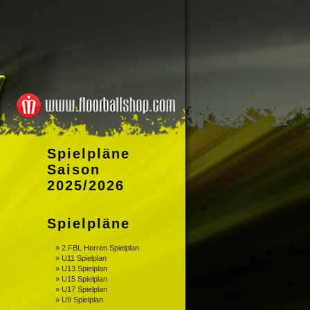
Spielpläne
Saison
2025/2026
Spielpläne
» 2.FBL Herren Spielplan
» U11 Spielplan
» U13 Spielplan
» U15 Spielplan
» U17 Spielplan
» U9 Spielplan