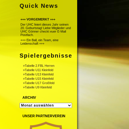
Quick News
+++ VORGEMERKT +++
Der UHC feiert dieses Jahr seinen
20. Geburtstag! Liebe Mitglieder und
UHC Gönner checkt euer E-Mail
Postfach.
+++ Ein Ball, ein Team, eine
Leidenschaft +++
Spielergebnisse
»Tabelle 2.FBL Herren
»Tabelle U11 Kleinfeld
»Tabelle U13 Kleinfeld
»Tabelle U15 Kleinfeld
»Tabelle U17 Großfeld
»Tabelle U9 Kleinfeld
ARCHIV
ARCHIV
UNSER PARTNERVEREIN