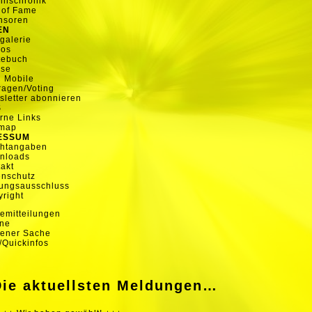
inschronik
 of Fame
nsoren
EN
galerie
eos
tebuch
sse
 Mobile
agen/Voting
letter abonnieren
S
rne Links
emap
ESSUM
chtangaben
nloads
akt
enschutz
ungsausschluss
right
emitteilungen
ine
gener Sache
Quickinfos
Die aktuellsten Meldungen…