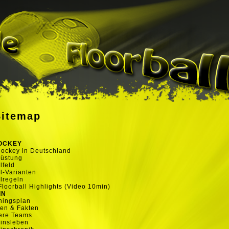
Sitemap
OCKEY
ockey in Deutschland
rüstung
lfeld
l-Varianten
lregeln
Floorball Highlights (Video 10min)
IN
ningsplan
en & Fakten
ere Teams
insleben