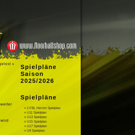
gelost
»
Spielpläne
Saison
2025/2026
Spielpläne
 weiter
» 2.FBL Herren Spielplan
» U11 Spielplan
» U13 Spielplan
 wird
» U15 Spielplan
» U17 Spielplan
» U9 Spielplan