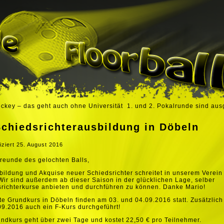
ckey – das geht auch ohne Universität
1. und 2. Pokalrunde sind aus
Schiedsrichterausbildung in Döbeln
iziert
25. August 2016
reunde des gelochten Balls,
bildung und Akquise neuer Schiedsrichter schreitet in unserem Verein
Wir sind außerdem ab dieser Saison in der glücklichen Lage, selber
richterkurse anbieten und durchführen zu können. Danke Mario!
te Grundkurs in Döbeln finden am 03. und 04.09.2016 statt. Zusätzlich
9.2016 auch ein F-Kurs durchgeführt!
ndkurs geht über zwei Tage und kostet 22,50 € pro Teilnehmer.