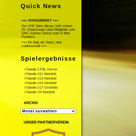
Quick News
.
+++ VORGEMERKT +++
Der UHC feiert dieses Jahr seinen
20. Geburtstag! Liebe Mitglieder und
UHC Gönner checkt euer E-Mail
Postfach.
+++ Ein Ball, ein Team, eine
Leidenschaft +++
Spielergebnisse
»Tabelle 2.FBL Herren
»Tabelle U11 Kleinfeld
»Tabelle U13 Kleinfeld
»Tabelle U15 Kleinfeld
»Tabelle U17 Großfeld
»Tabelle U9 Kleinfeld
ARCHIV
ARCHIV
UNSER PARTNERVEREIN