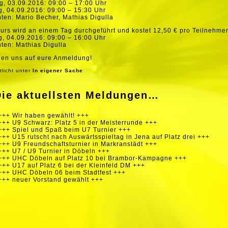
, 03.09.2016: 09:00 – 17:00 Uhr
, 04.09.2016: 09:00 – 15:30 Uhr
ten: Mario Becher, Mathias Digulla
urs wird an einem Tag durchgeführt und kostet 12,50 € pro Teilnehmer
, 04.09.2016: 09:00 – 16:00 Uhr
ten: Mathias Digulla
uen uns auf eure Anmeldung!
tlicht unter
In eigener Sache
Die aktuellsten Meldungen…
+++ Wir haben gewählt! +++
+++ U9 Schwarz: Platz 5 in der Meisterrunde +++
+++ Spiel und Spaß beim U7 Turnier +++
+++ U15 rutscht nach Auswärtsspieltag in Jena auf Platz drei +++
+++ U9 Freundschaftsturnier in Markranstädt +++
+++ U7 / U9 Turnier in Döbeln +++
+++ UHC Döbeln auf Platz 10 bei Brambor-Kampagne +++
+++ U17 auf Platz 6 bei der Kleinfeld DM +++
+++ UHC Döbeln 06 beim Stadtfest +++
+++ neuer Vorstand gewählt +++