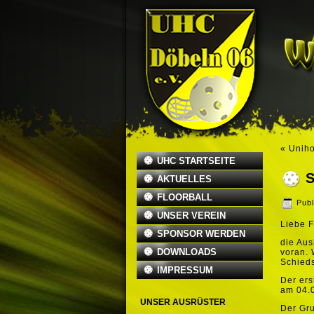
«
Uniho
UHC STARTSEITE
AKTUELLES
FLOORBALL
Publ
UNSER VEREIN
Liebe F
SPONSOR WERDEN
die Aus
DOWNLOADS
voran. 
Schieds
IMPRESSUM
Der ers
am 04.0
UNSER AUSRÜSTER
Der Gru