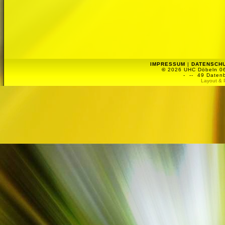
IMPRESSUM
|
DATENSCH
©
2026 UHC Döbeln 06 
-
-- 49 Datenb
Layout & 