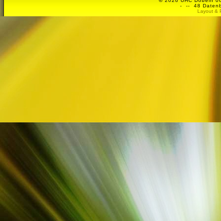
©
2026 UHC Döbeln 06 
-
-- 48 Datenb
Layout & 