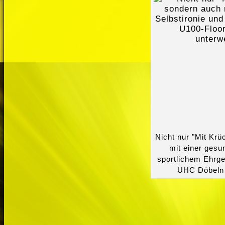
Nicht nur "Mit Krü
mit einer gesu
sportlichem Ehrge
UHC Döbeln 