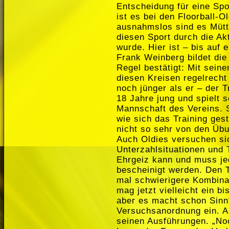
Entscheidung für eine Spor
ist es bei den Floorball-
ausnahmslos sind es Mütte
diesen Sport durch die Ak
wurde. Hier ist – bis auf 
Frank Weinberg bildet di
Regel bestätigt: Mit seine
diesen Kreisen regelrecht 
noch jünger als er – der Tr
18 Jahre jung und spielt s
Mannschaft des Vereins. Se
wie sich das Training gest
nicht so sehr von den Üb
Auch Oldies versuchen si
Unterzahlsituationen und 
Ehrgeiz kann und muss je
bescheinigt werden. Den T
mal schwierigere Kombina
mag jetzt vielleicht ein b
aber es macht schon Sinn“
Versuchsanordnung ein. A
seinen Ausführungen. „Noc