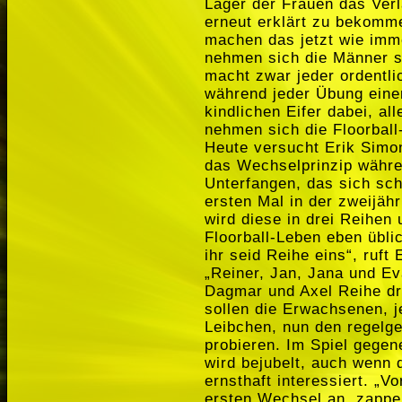
Lager der Frauen das Ver
erneut erklärt zu bekomm
machen das jetzt wie imm
nehmen sich die Männer se
macht zwar jeder ordentli
während jeder Übung eine
kindlichen Eifer dabei, al
nehmen sich die Floorball-
Heute versucht Erik Simon
das Wechselprinzip währe
Unterfangen, das sich sch
ersten Mal in der zweijäh
wird diese in drei Reihen u
Floorball-Leben eben üblic
ihr seid Reihe eins“, ruf
„Reiner, Jan, Jana und Eva
Dagmar und Axel Reihe dre
sollen die Erwachsenen, j
Leibchen, nun den regelg
probieren. Im Spiel gegen
wird bejubelt, auch wenn 
ernsthaft interessiert. „V
ersten Wechsel an, zappel