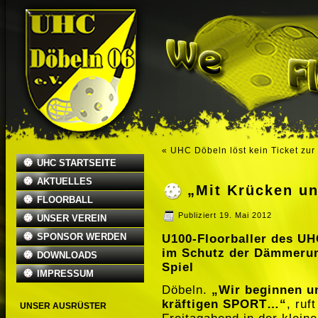
«
UHC Döbeln löst kein Ticket zur
UHC STARTSEITE
AKTUELLES
„Mit Krücken u
FLOORBALL
Publiziert
19. Mai 2012
UNSER VEREIN
SPONSOR WERDEN
U100-Floorballer des UH
im Schutz der Dämmerung
DOWNLOADS
Spiel
IMPRESSUM
Döbeln.
„Wir beginnen u
kräftigen SPORT…“
, ruf
UNSER AUSRÜSTER