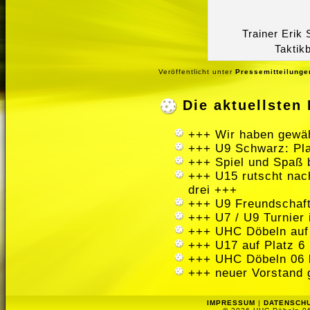
Trainer Erik
Taktik
Veröffentlicht unter
Pressemitteilunge
Die aktuellste
+++ Wir haben gewäh
+++ U9 Schwarz: Pla
+++ Spiel und Spaß 
+++ U15 rutscht nach
drei +++
+++ U9 Freundschaft
+++ U7 / U9 Turnier
+++ UHC Döbeln auf
+++ U17 auf Platz 6 
+++ UHC Döbeln 06 
+++ neuer Vorstand 
IMPRESSUM
|
DATENSCH