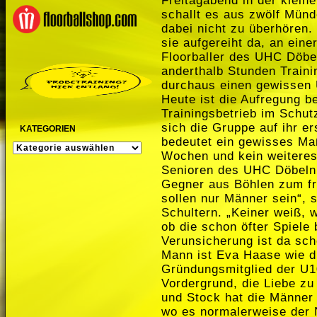
Freitagabend in der klein
schallt es aus zwölf Münd
dabei nicht zu überhören
sie aufgereiht da, an eine
Floorballer des UHC Döbel
anderthalb Stunden Traini
durchaus einen gewissen 
Heute ist die Aufregung 
Trainingsbetrieb im Schu
sich die Gruppe auf ihr er
KATEGORIEN
bedeutet ein gewisses Ma
KATEGORIEN
Wochen und kein weiteres
Senioren des UHC Döbeln 
Gegner aus Böhlen zum fr
sollen nur Männer sein“, 
Schultern. „Keiner weiß, wi
ob die schon öfter Spiele 
Verunsicherung ist da sc
Mann ist Eva Haase wie d
Gründungsmitglied der U1
Vordergrund, die Liebe zu
und Stock hat die Männe
wo es normalerweise der 