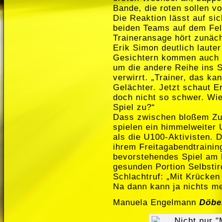
Bande, die roten sollen v
Die Reaktion lässt auf si
beiden Teams auf dem Feld
Traineransage hört zunächs
Erik Simon deutlich laute
Gesichtern kommen auch di
um die andere Reihe ins S
verwirrt. „Trainer, das k
Gelächter. Jetzt schaut E
doch nicht so schwer. Wie
Spiel zu?“
Dass zwischen bloßem Zus
spielen ein himmelweiter 
als die U100-Aktivisten.
ihrem Freitagabendtraining
bevorstehendes Spiel am
gesunden Portion Selbstir
Schlachtruf: „Mit Krücken
Na dann kann ja nichts me
Manuela Engelmann
Döbe