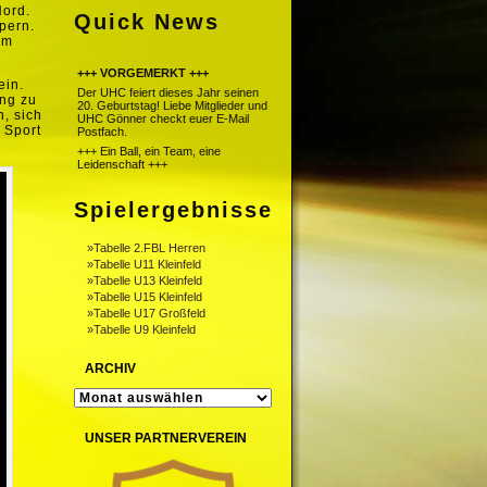
Nord.
Quick News
pern.
um
+++ VORGEMERKT +++
ein.
Der UHC feiert dieses Jahr seinen
ang zu
20. Geburtstag! Liebe Mitglieder und
n, sich
UHC Gönner checkt euer E-Mail
 Sport
Postfach.
+++ Ein Ball, ein Team, eine
Leidenschaft +++
Spielergebnisse
»Tabelle 2.FBL Herren
»Tabelle U11 Kleinfeld
»Tabelle U13 Kleinfeld
»Tabelle U15 Kleinfeld
»Tabelle U17 Großfeld
»Tabelle U9 Kleinfeld
ARCHIV
ARCHIV
UNSER PARTNERVEREIN