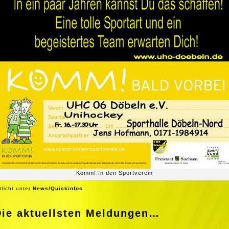
Komm! In den Sportverein
tlicht unter
News/Quickinfos
Die aktuellsten Meldungen…