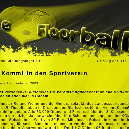
chlußtrainingslager 1.BL
• 1.Sieg der U15
• Komm! In den Sportverein
iziert
26. Februar 2009
at verschenkt Gutscheine für Vereinsmitgliedschaft an alle Drittklä
ch an euch hier in Döbeln.
inister Roland Wöller und der Generalsekretär des Landessportbund
, Ulf Tippelt, haben in Dresden
den Startschuss für die Aktion „Komm!
rein“ gegeben. Alle 33.000 Grund- und Förderschüler der 3. Klassen
en in der letzten Januarwoche über ihre Schulen den sogenannten KO
inen Gutschein im Wert von 30 Euro. Mit diesem Gutschein könnt ihr d
dsbeitrag für sechs Monate in einem der Vereine des Landessportbun
 bezahlen. Also worauf wartet ihr. Der UHC Döbeln 06 freut sich auf 