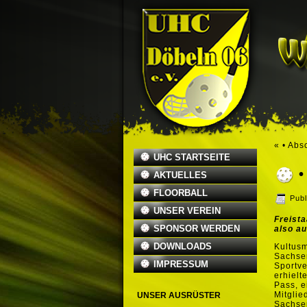
«
• Abs
UHC STARTSEITE
AKTUELLES
FLOORBALL
Publ
UNSER VEREIN
Freista
SPONSOR WERDEN
also au
DOWNLOADS
Kultusm
Sachsen
IMPRESSUM
Sportve
erhielt
Pass, e
Mitglie
UNSER AUSRÜSTER
Sachsen