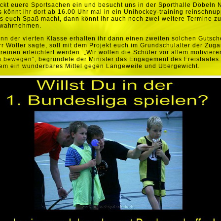
ckt euere Sportsachen ein und besucht uns in der Sporthalle Döbeln 
s könnt ihr dort ab 16.00 Uhr mal in ein Unihockey-training reinschnup
s euch Spaß macht, dann könnt ihr auch noch zwei weitere Termine z
 wahrnehmen.
nn der vierten Klasse erhalten ihr dann einen zweiten solchen Gutsch
r Wöller sagte, soll mit dem Projekt euch im Grundschulalter der Zug
reinen erleichtert werden. „Wir wollen die Schüler vor allem motiviere
 bewegen“, begründete der Minister das Engagement des Freistaates.
dem ein wunderbares Mittel gegen Langeweile und Übergewicht.