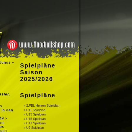
-Jungs
»
Spielpläne
Saison
2025/2026
Spielpläne
ssler,
» 2.FBL Herren Spielplan
es
 In den
» U11 Spielplan
» U13 Spielplan
MM!-
» U15 Spielplan
en
» U17 Spielplan
des
» U9 Spielplan
euch.