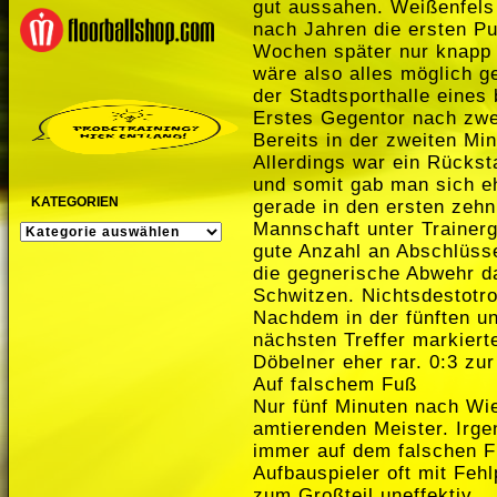
gut aussahen. Weißenfel
nach Jahren die ersten P
Wochen später nur knapp 
wäre also alles möglich 
der Stadtsporthalle eines
Erstes Gegentor nach zwe
Bereits in der zweiten Min
Allerdings war ein Rückst
und somit gab man sich eh
KATEGORIEN
gerade in den ersten zehn
Mannschaft unter Trainer
KATEGORIEN
gute Anzahl an Abschlüss
die gegnerische Abwehr da
Schwitzen. Nichtsdestotro
Nachdem in der fünften un
nächsten Treffer markier
Döbelner eher rar. 0:3 zur
Auf falschem Fuß
Nur fünf Minuten nach Wied
amtierenden Meister. Irge
immer auf dem falschen F
Aufbauspieler oft mit Feh
zum Großteil uneffektiv.