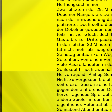
Hoffnungsschimmer
Zwar blitzte in der 29. M
Döbelner Rängen, als Dani
nach der Einwechslung da
platzierte. Doch sollte d
der Döbelner gewesen sein
teils mit viel Glück, doch
Gäste bis zur Drittelpause
In den letzten 20 Minuten
tat nicht mehr als nötig 
Samstag einfach kein Weg
Seltenheit, von einem ver
viele Pässe landeten in d
Schlusspfiff noch zweimal
Hervorragend: Philipp S
Nicht zu vergessen bleibt
seit dieser Saison seine
gegen den amtierenden De
hervorragendes Spiel ablie
andere Spieler in den kom
eigentliches Potential ab
Sonnabend Abend einfach