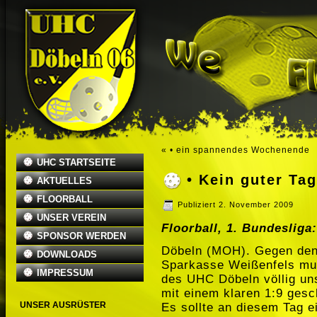
«
• ein spannendes Wochenende
UHC STARTSEITE
• Kein guter Ta
AKTUELLES
FLOORBALL
Publiziert
2. November 2009
UNSER VEREIN
Floorball, 1. Bundeslig
SPONSOR WERDEN
Döbeln (MOH). Gegen den
DOWNLOADS
Sparkasse Weißenfels mus
IMPRESSUM
des UHC Döbeln völlig un
mit einem klaren 1:9 ges
UNSER AUSRÜSTER
Es sollte an diesem Tag e