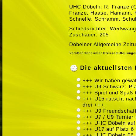
UHC Döbeln: R. Franze (C)
Franze, Haase, Hamann, K
Schnelle, Schramm, Schul
Schiedsrichter: Weißwange
Zuschauer: 205
Döbelner Allgemeine Zeitu
Veröffentlicht unter
Pressemitteilunge
Die aktuellste
+++ Wir haben gewäh
+++ U9 Schwarz: Pla
+++ Spiel und Spaß 
+++ U15 rutscht nach
drei +++
+++ U9 Freundschaft
+++ U7 / U9 Turnier
+++ UHC Döbeln auf
+++ U17 auf Platz 6 
+++ UHC Döbeln 06 