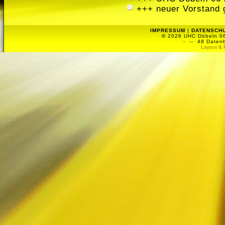
+++ neuer Vorstand 
IMPRESSUM
|
DATENSCH
©
2026 UHC Döbeln 06 
-
-- 48 Datenb
Layout & 