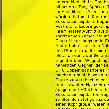
unterschiedlich im Ergebni
bilanzierte Tony Spörrer,
im Anschluss. „Aber dass 
würden, hat mich überrasc
Zuschauer bejubeln Bogen
Fest steht: Eisern gekämp
ihrem ersten Auftritt auf
Toremachen kamen sie ind
Elster II nur langsam in 
André Kaiser vor dem Döbe
den Pfosten knallte und d
plötzlich von zwei Gefahr
Eigentor beim Wegschlage
nähernden Gegner, der se
UHC Döbeln schaffte es in
machen, um sich wenigste
Pause zu verabschieden.
In der zweiten Halbzeit g
Jungen und Mädchen schli
Zuschauer bejubelten Bog
zählten den stetigen Zuwa
einen Kopf größer waren a