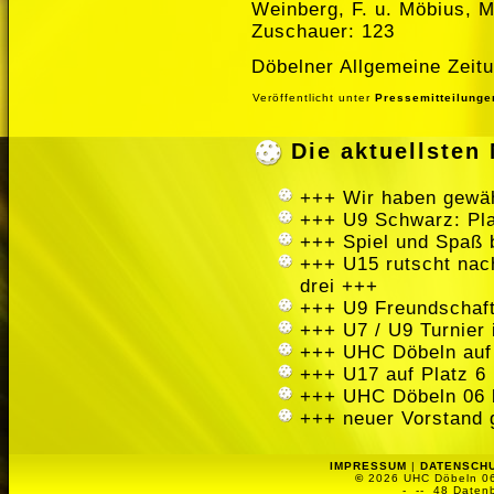
Weinberg, F. u. Möbius, 
Zuschauer: 123
Döbelner Allgemeine Zeitu
Veröffentlicht unter
Pressemitteilunge
Die aktuellste
+++ Wir haben gewäh
+++ U9 Schwarz: Pla
+++ Spiel und Spaß 
+++ U15 rutscht nach
drei +++
+++ U9 Freundschaft
+++ U7 / U9 Turnier
+++ UHC Döbeln auf
+++ U17 auf Platz 6 
+++ UHC Döbeln 06 
+++ neuer Vorstand 
IMPRESSUM
|
DATENSCH
©
2026 UHC Döbeln 06 
-
-- 48 Datenb