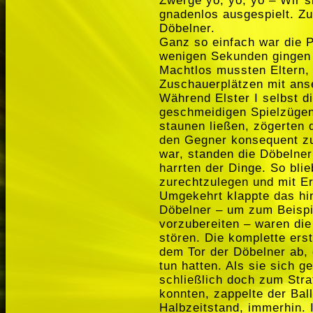
Zwerge yo, yo, yo – Wir s
gnadenlos ausgespielt. Zu
Döbelner.
Ganz so einfach war die P
wenigen Sekunden gingen 
Machtlos mussten Eltern,
Zuschauerplätzen mit ans
Während Elster I selbst 
geschmeidigen Spielzügen
staunen ließen, zögerten d
den Gegner konsequent zu 
war, standen die Döbelne
harrten der Dinge. So blie
zurechtzulegen und mit Er
Umgekehrt klappte das hi
Döbelner – um zum Beispi
vorzubereiten – waren die 
stören. Die komplette erst
dem Tor der Döbelner ab, 
tun hatten. Als sie sich 
schließlich doch zum Str
konnten, zappelte der Ball
Halbzeitstand, immerhin. 