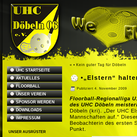
«
• Kein guter Tag für Döbeln
UHC STARTSEITE
•„Elstern“ halt
AKTUELLES
FLOORBALL
Publiziert
4. November 2009
UNSER VEREIN
Floorball-Regionalliga U
SPONSOR WERDEN
des UHC Döbeln meiste
DOWNLOADS
Döbeln (kri). „Der UHC Els
Mannschaften auf.“ Diese
IMPRESSUM
Beobachterin des ersten S
Punkt.
UNSER AUSRÜSTER