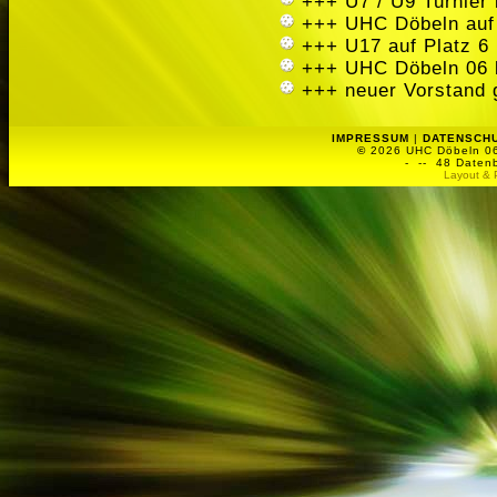
+++ U7 / U9 Turnier
+++ UHC Döbeln auf
+++ U17 auf Platz 6 
+++ UHC Döbeln 06 
+++ neuer Vorstand 
IMPRESSUM
|
DATENSCH
©
2026 UHC Döbeln 06 
-
-- 48 Datenb
Layout & 