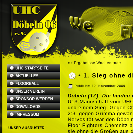
«
• Ergebnisse Wochenende
UHC STARTSEITE
• 1. Sieg ohne 
AKTUELLES
FLOORBALL
Publiziert
12. November 2009
UNSER VEREIN
Döbeln (TZ). Die beiden 
SPONSOR WERDEN
U13-Mannschaft vom UHC 
DOWNLOADS
und einem Sieg. Gegen Ch
2:3, gegen Grimma gewan
IMPRESSUM
Nervosität war den Döbeln
Floor Fighters Chemnitz 
UNSER AUSRÜSTER
sie ohne die Großen aus 