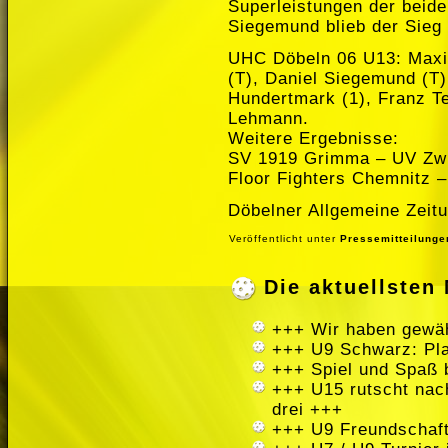
Superleistungen der beide
Siegemund blieb der Sieg 
UHC Döbeln 06 U13: Maxim
(T), Daniel Siegemund (T)
Hundertmark (1), Franz T
Lehmann.
Weitere Ergebnisse:
SV 1919 Grimma – UV Zwi
Floor Fighters Chemnitz 
Döbelner Allgemeine Zeitu
Veröffentlicht unter
Pressemitteilunge
Die aktuellste
+++ Wir haben gewäh
+++ U9 Schwarz: Pla
+++ Spiel und Spaß 
+++ U15 rutscht nach
drei +++
+++ U9 Freundschaft