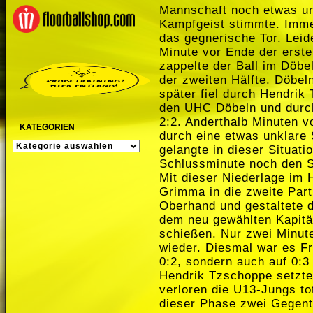
Mannschaft noch etwas une
Kampfgeist stimmte. Imme
das gegnerische Tor. Leid
Minute vor Ende der erste
zappelte der Ball im Döbel
der zweiten Hälfte. Döbel
später fiel durch Hendrik
den UHC Döbeln und durc
2:2. Anderthalb Minuten v
KATEGORIEN
durch eine etwas unklare 
KATEGORIEN
gelangte in dieser Situati
Schlussminute noch den S
Mit dieser Niederlage im 
Grimma in die zweite Part
Oberhand und gestaltete d
dem neu gewählten Kapitä
schießen. Nur zwei Minute
wieder. Diesmal war es Fr
0:2, sondern auch auf 0:3
Hendrik Tzschoppe setzte
verloren die U13-Jungs to
dieser Phase zwei Gegen