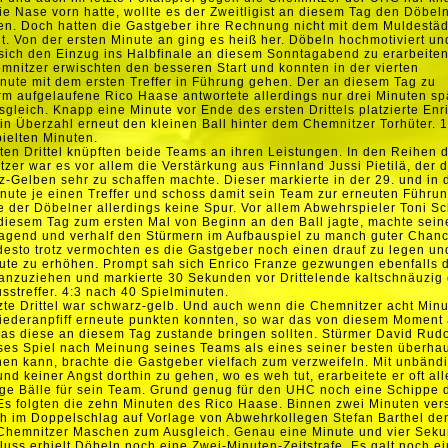
ie Nase vorn hatte, wollte es der Zweitligist an diesem Tag den Döbel
n. Doch hatten die Gastgeber ihre Rechnung nicht mit dem Muldestäd
. Von der ersten Minute an ging es heiß her. Döbeln hochmotiviert un
 sich den Einzug ins Halbfinale an diesem Sonntagabend zu erarbeite
mnitzer erwischten den besseren Start und konnten in der vierten
nute mit dem ersten Treffer in Führung gehen. Der an diesem Tag zu
m aufgelaufene Rico Haase antwortete allerdings nur drei Minuten spä
gleich. Knapp eine Minute vor Ende des ersten Drittels platzierte Enr
in Überzahl erneut den kleinen Ball hinter dem Chemnitzer Torhüter. 
ielten Minuten.
ten Drittel knüpften beide Teams an ihren Leistungen. In den Reihen 
zer war es vor allem die Verstärkung aus Finnland Jussi Pietilä, der 
-Gelben sehr zu schaffen machte. Dieser markierte in der 29. und in 
nute je einen Treffer und schoss damit sein Team zur erneuten Führu
 der Döbelner allerdings keine Spur. Vor allem Abwehrspieler Toni Sc
diesem Tag zum ersten Mal von Beginn an den Ball jagte, machte seine
agend und verhalf den Stürmern im Aufbauspiel zu manch guter Chanc
desto trotz vermochten es die Gastgeber noch einen drauf zu legen un
ute zu erhöhen. Prompt sah sich Enrico Franze gezwungen ebenfalls 
nzuziehen und markierte 30 Sekunden vor Drittelende kaltschnäuzig
sstreffer. 4:3 nach 40 Spielminuten.
zte Drittel war schwarz-gelb. Und auch wenn die Chemnitzer acht Min
ederanpfiff erneute punkten konnten, so war das von diesem Moment
was diese an diesem Tag zustande bringen sollten. Stürmer David Rud
ses Spiel nach Meinung seines Teams als eines seiner besten überha
en kann, brachte die Gastgeber vielfach zum verzweifeln. Mit unbänd
und keiner Angst dorthin zu gehen, wo es weh tut, erarbeitete er oft all
ge Bälle für sein Team. Grund genug für den UHC noch eine Schippe 
Es folgten die zehn Minuten des Rico Haase. Binnen zwei Minuten ver
ch im Doppelschlag auf Vorlage von Abwehrkollegen Stefan Barthel den
 Chemnitzer Maschen zum Ausgleich. Genau eine Minute und vier Sek
luss erhielt Döbeln noch eine Zwei-Minuten-Zeitstrafe. Es galt noch e