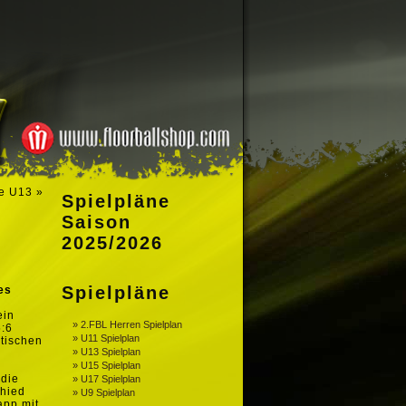
te U13
»
Spielpläne
Saison
2025/2026
Spielpläne
es
ein
» 2.FBL Herren Spielplan
5:6
» U11 Spielplan
stischen
» U13 Spielplan
» U15 Spielplan
 die
» U17 Spielplan
chied
» U9 Spielplan
app mit