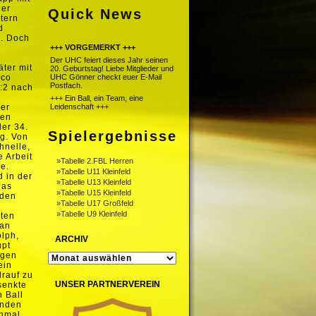
ner
Quick News
tern
d
n. Doch
+++ VORGEMERKT +++
Der UHC feiert dieses Jahr seinen
ter mit
20. Geburtstag! Liebe Mitglieder und
ico
UHC Gönner checkt euer E-Mail
Postfach.
1:2 nach
+++ Ein Ball, ein Team, eine
der
Leidenschaft +++
den
der 34.
Spielergebnisse
ng. Von
hnelle,
 Arbeit
»Tabelle 2.FBL Herren
e.
»Tabelle U11 Kleinfeld
d in der
»Tabelle U13 Kleinfeld
das
»Tabelle U15 Kleinfeld
 den
»Tabelle U17 Großfeld
»Tabelle U9 Kleinfeld
uten
 an
olph,
ARCHIV
upt
igen
ARCHIV
ein
drauf zu
UNSER PARTNERVEREIN
senkte
 Ball
unden
inmal