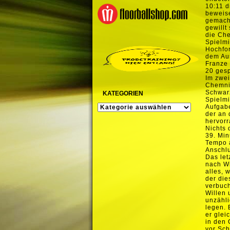
10:11 d
beweise
gemacht
gewillt
die Che
Spielmi
Hochfor
dem Aus
Franze 
20 gesp
Im zwei
Chemnit
Schwarz
KATEGORIEN
Spielmi
KATEGORIEN
Aufgabe
der an 
hervorr
Nichts 
39. Min
Tempo a
Anschlu
Das let
nach Wi
alles, 
der die
verbuch
Willen 
unzähli
legen. 
er glei
in den
vor Sch