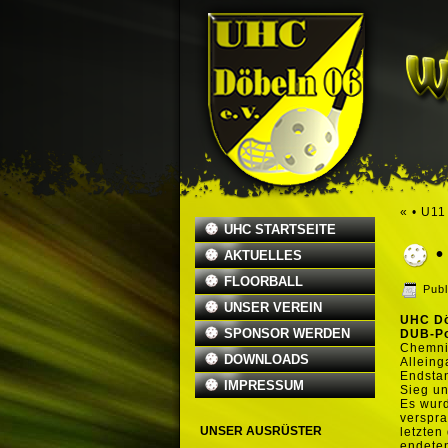
«
• U11
UHC STARTSEITE
•
AKTUELLES
FLOORBALL
Publ
UNSER VEREIN
UHC Döb
SPONSOR WERDEN
DUB-P
Chemnit
DOWNLOADS
Alleing
Endstan
IMPRESSUM
Sieg un
Es wurd
verspr
UNSER AUSRÜSTER
letzten
endeten