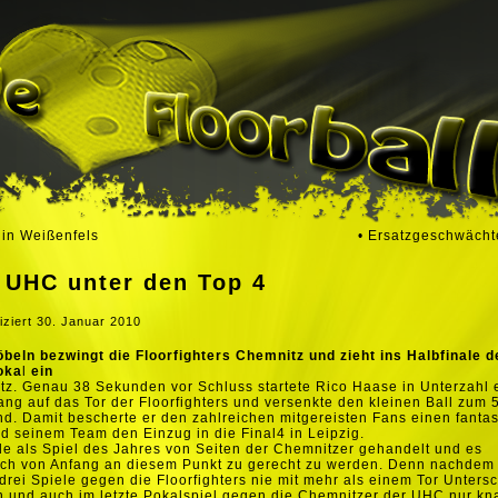
 in Weißenfels
• Ersatzgeschwäch
 UHC unter den Top 4
iziert
30. Januar 2010
eln bezwingt die Floorfighters Chemnitz und zieht ins Halbfinale d
oka
l
ein
z. Genau 38 Sekunden vor Schluss startete Rico Haase in Unterzahl 
ang auf das Tor der Floorfighters und versenkte den kleinen Ball zum 
d. Damit bescherte er den zahlreichen mitgereisten Fans einen fanta
d seinem Team den Einzug in die Final4 in Leipzig.
e als Spiel des Jahres von Seiten der Chemnitzer gehandelt und es
ach von Anfang an diesem Punkt zu gerecht zu werden. Denn nachdem
 drei Spiele gegen die Floorfighters nie mit mehr als einem Tor Unters
 und auch im letzte Pokalspiel gegen die Chemnitzer der UHC nur kn