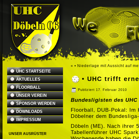
«
• Niederlage mit Aussicht auf me
UHC STARTSEITE
• UHC trifft ern
AKTUELLES
FLOORBALL
Publiziert
17. Februar 2010
UNSER VEREIN
Bundesligisten des UHC 
SPONSOR WERDEN
Floorball, DUB-Pokal: Im 
DOWNLOADS
Döbelner dem Bundesliga-
IMPRESSUM
Döbeln (ME). Nach ihrer 
Tabellenführer UHC Spar
UNSER AUSRÜSTER
Wochenende haben die Döb