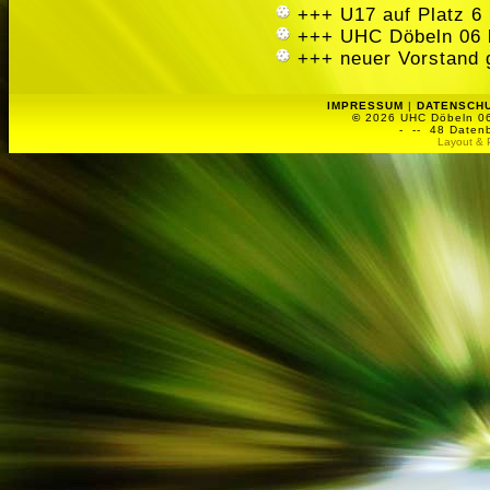
+++ U17 auf Platz 6 
+++ UHC Döbeln 06 
+++ neuer Vorstand 
IMPRESSUM
|
DATENSCH
©
2026 UHC Döbeln 06 
-
-- 48 Datenb
Layout & 