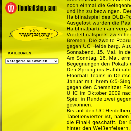
noch einmal die Gelegenh
und ihn zu bezwingen.
Den
Halbfinalspiel des DUB-Po
Ausgelost wurden die Paar
Halbfinalpartien am ver
Viertelfinalspiels zwisc
Bremen. Die zweite Paaru
gegen UC Heidelberg. Au
Sonnabend, 15. Mai, in de
KATEGORIEN
Am Sonntag, 16. Mai, ermi
KATEGORIEN
Begegnungen den Pokalsi
Den Sprung ins Halbfinale
Floorball-Teams in Deutsc
Januar mit ihrem 6:5-Sieg
gegen den Chemnitzer Floo
UHC im Oktober 2009 nach
Spiel in Runde zwei gege
gewonnen.
Bis auf den UC Heidelberg
Tabellenvierter ist, haben
die Final4 geschafft. Der
hinter den Weißenfelsern