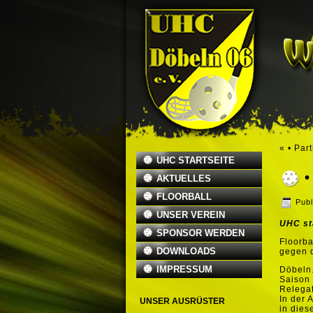
«
• Par
UHC STARTSEITE
AKTUELLES
FLOORBALL
Publ
UNSER VEREIN
UHC st
SPONSOR WERDEN
Floorba
DOWNLOADS
gegen d
IMPRESSUM
Döbeln.
Saison 
Relegat
In der 
UNSER AUSRÜSTER
in dies