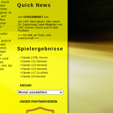
. Auch
Quick News
eder
tzter
egner in
 auf
+++ VORGEMERKT +++
ffen
Der UHC feiert dieses Jahr seinen
eser
20. Geburtstag! Liebe Mitglieder und
n.“
UHC Gönner checkt euer E-Mail
g
Postfach.
Ruder
+++ Ein Ball, ein Team, eine
s
Leidenschaft +++
 gleich
hael
Spielergebnisse
etzt,
rage.
hr
»Tabelle 2.FBL Herren
ch und
»Tabelle U11 Kleinfeld
ga-
»Tabelle U13 Kleinfeld
n von da
die
»Tabelle U15 Kleinfeld
»Tabelle U17 Großfeld
»Tabelle U9 Kleinfeld
ARCHIV
ARCHIV
UNSER PARTNERVEREIN