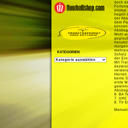
doch da
Fortuna
einmal 
liegen 
der Abs
dem Par
können,
Abstieg
Wohl wa
geglaub
herumzu
morgen 
mehrere
KATEGORIEN
Schulz 
der Ein
KATEGORIEN
Mit Tra
dazwisc
verweis
Herren.
keine S
erste M
gewinne
Abstie
6. BA T
7. UHC
8. TV E
Manuel