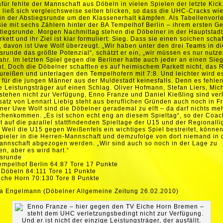
für fehlte der Mannschaft aus Döbeln in vielen Spielen der letzte Kick
 ließ sich vergleichsweise selten blicken, so dass die UHC-Cracks wi
in der Abstiegsrunde um den Klassenerhalt kämpfen. Als Tabellenvorle
sie mit sechs Zählern hinter der BA Tempelhof Berlin – ihrem ersten G
tiegsrunde. Morgen Nachmittag stehen die Döbelner in der Hauptstadt
kett und ihr Ziel ist klar formuliert: Sieg. Dass sie einen solchen scha
 davon ist Uwe Wolf überzeugt. „Wir haben unter den drei Teams in di
srunde das größte Potenzial“, schätzt er ein, „wir müssen es nur nutze
hr. Im letzten Spiel gegen die Berliner hatte auch jeder an einen Sie
t. Doch die Döbelner schafften es auf heimischem Parkett nicht, das 
reißen und unterlagen den Tempelhofern mit 7:8. Und leichter wird e
für die jungen Männer aus der Muldestadt keinesfalls. Denn es fehlen
 Leistungsträger auf einen Schlag. Oliver Hofmann, Stefan Liers, Mic
stehen nicht zur Verfügung, Enno Franze und Daniel Kießling sind verl
satz von Lennart Liebig steht aus beruflichen Gründen auch noch in F
iner Uwe Wolf sind die Döbelner gerademal zu elft – da darf nichts me
henkommen. „Es ist schon echt eng an diesem Spieltag“, so der Coa
t auf die parallel stattfindenden Spieltage der U15 und der Regionalli
 Weil die U15 gegen Weißenfels ein wichtiges Spiel bestreitet, könne
pieler in die Herren-Mannschaft und demzufolge von dort niemand in 
annschaft abgezogen werden. „Wir sind auch so noch in der Lage zu
n, aber es wird hart.“
gsrunde
empelhof Berlin 64:87 Tore 17 Punkte
 Döbeln 84:111 Tore 11 Punkte
iche Horn 70:130 Tore 8 Punkte
a Engelmann (Döbelner Allgemeine Zeitung 26.02.2010)