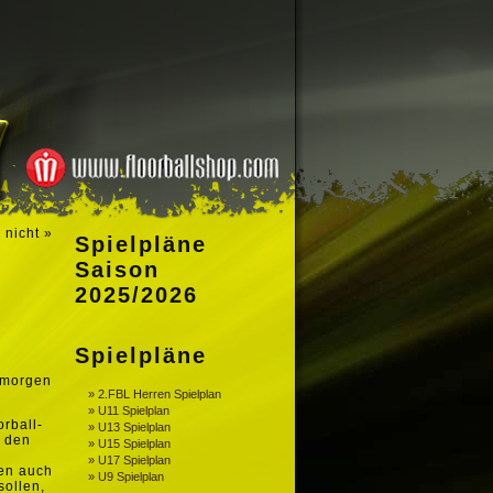
 nicht
»
Spielpläne
Saison
2025/2026
Spielpläne
l morgen
» 2.FBL Herren Spielplan
» U11 Spielplan
rball-
» U13 Spielplan
s den
» U15 Spielplan
» U17 Spielplan
gen auch
» U9 Spielplan
sollen,