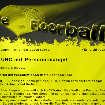
tisanen machen das Leben schwer
• Es reicht noch
• UHC mit Personalmangel
iziert
2. März 2010
artet mit Personalmangel in die Abstiegsrunde
ll, 1. Bundesliga (Abstiegsrunde): UHC Döbeln bestreitet erstes Spie
ie BA Tempelhof Berlin
 Vier Siege – die erhofft sich UHC-Trainer Uwe Wolf vom Rest der Floo
in der 1. Bundesliga. Vier Siege, mit denen sich seine Mannschaft au
ionsspielen raushalten könnte.
Abstiegsrunde sind die Muldestädter trotz anderslautender Zielsetzun
er Saison wieder gelandet. Unter die Top-Five hatte es diesmal gehen 