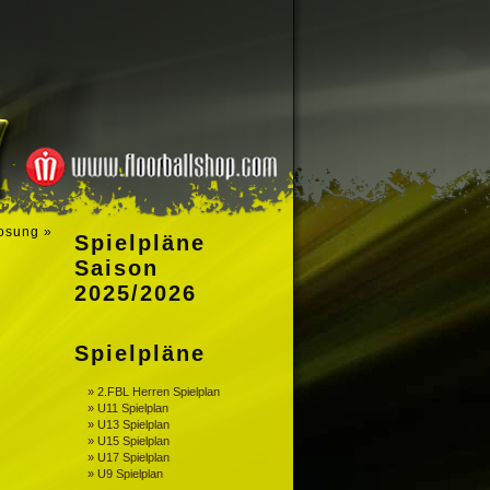
losung
»
Spielpläne
Saison
2025/2026
Spielpläne
» 2.FBL Herren Spielplan
» U11 Spielplan
» U13 Spielplan
» U15 Spielplan
» U17 Spielplan
» U9 Spielplan