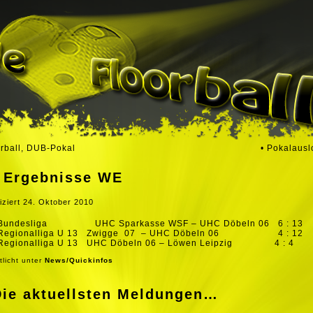
orball, DUB-Pokal
• Pokalaus
• Ergebnisse WE
iziert
24. Oktober 2010
Bundesliga UHC Sparkasse WSF – UHC Döbeln 06 6 : 13
Regionalliga U 13 Zwigge 07 – UHC Döbeln 06 4 : 12
Regionalliga U 13 UHC Döbeln 06 – Löwen Leipzig 4 : 4
tlicht unter
News/Quickinfos
Die aktuellsten Meldungen…