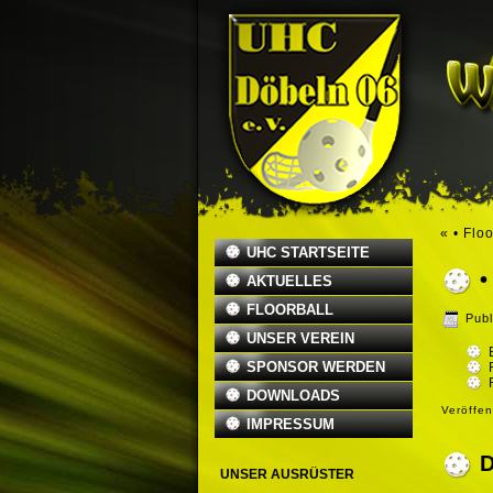
«
• Flo
UHC STARTSEITE
AKTUELLES
FLOORBALL
Publ
UNSER VEREIN
SPONSOR WERDEN
DOWNLOADS
Veröffen
IMPRESSUM
UNSER AUSRÜSTER