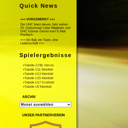
Quick News
+++ VORGEMERKT +++
Der UHC feiert dieses Jahr seinen
20. Geburtstag! Liebe Mitglieder und
UHC Gönner checkt euer E-Mail
Postfach.
+++ Ein Ball, ein Team, eine
Leidenschaft +++
Spielergebnisse
»Tabelle 2.FBL Herren
»Tabelle U11 Kleinfeld
»Tabelle U13 Kleinfeld
»Tabelle U15 Kleinfeld
»Tabelle U17 Großfeld
»Tabelle U9 Kleinfeld
ARCHIV
ARCHIV
UNSER PARTNERVEREIN