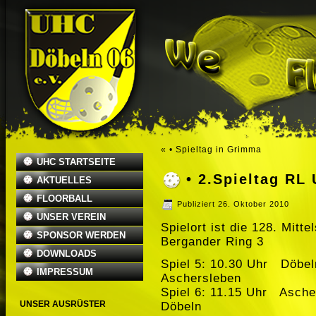
«
• Spieltag in Grimma
UHC STARTSEITE
• 2.Spieltag RL
AKTUELLES
FLOORBALL
Publiziert
26. Oktober 2010
UNSER VEREIN
Spielort ist die 128. Mitt
SPONSOR WERDEN
Bergander Ring 3
DOWNLOADS
Spiel 5: 10.30 Uh
IMPRESSUM
Aschersleben
Spiel 6: 11.15 Uhr Asc
UNSER AUSRÜSTER
Döbeln