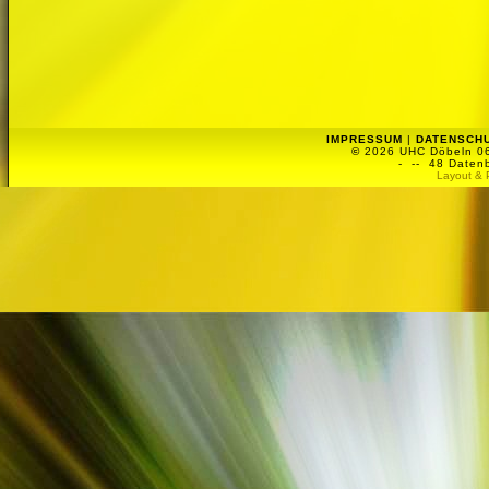
IMPRESSUM
|
DATENSCH
©
2026 UHC Döbeln 06 
-
-- 48 Datenb
Layout & 