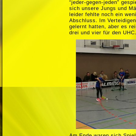
“jeder-gegen-jeden” gespi
sich unsere Jungs und Mä
leider fehlte noch ein we
Abschluss. Im Verteidigen
gelernt hatten, aber es re
drei und vier für den UHC
Am Ende waren sich Spiele