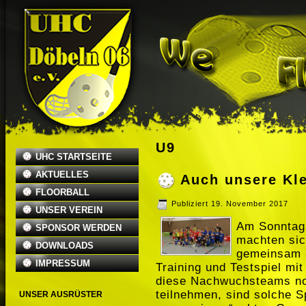
U9
UHC STARTSEITE
AKTUELLES
Auch unsere Kle
FLOORBALL
Publiziert
19. November 2017
UNSER VEREIN
Am Sonntag
SPONSOR WERDEN
machten si
DOWNLOADS
gemeinsam 
IMPRESSUM
Training und Testspiel mi
diese Nachwuchsteams noc
teilnehmen, sind solche S
UNSER AUSRÜSTER