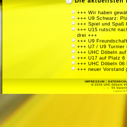
Die aktuellste
+++ Wir haben gewäh
+++ U9 Schwarz: Pla
+++ Spiel und Spaß 
+++ U15 rutscht nach
drei +++
+++ U9 Freundschaft
+++ U7 / U9 Turnier
+++ UHC Döbeln auf
+++ U17 auf Platz 6 
+++ UHC Döbeln 06 
+++ neuer Vorstand 
IMPRESSUM
|
DATENSCH
©
2026 UHC Döbeln 06 
-
-- 50 Datenb
Layout & 